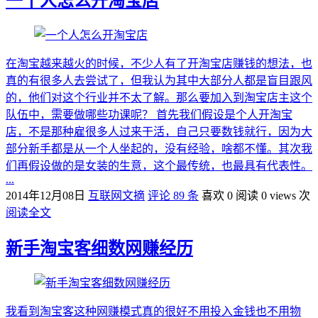
一个人怎么开淘宝店
在淘宝越来越火的时候，不少人有了开淘宝店赚钱的想法，也
真的有很多人去尝试了，但我认为其中大部分人都是盲目跟风
的，他们对这个行业并不太了解。那么要加入到淘宝店主这个
队伍中，需要做哪些功课呢？ 首先我们假设是个人开淘宝
店，不是那种雇很多人过来干活，自己只要数钱就行，因为大
部分新手都是从一个人坐起的，没有经验，啥都不懂。其次我
们再假设做的是女装的生意，这个最传统，也最具有代表性。
...
2014年12月08日
互联网文摘
评论 89 条
喜欢 0
阅读 0 views 次
阅读全文
新手淘宝客细数网赚经历
我看到淘宝客这种网赚模式真的很好不用投入金钱也不用物