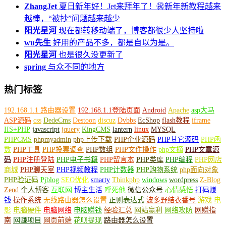
ZhangJet
夏日新年好！Jet来拜年了！㊗️新年新教程越来
越棒，“被抄”问题越来越少
阳光星河
现在都转移动端了，博客都很少人坚持啦
wu先生
好用的产品不多，都是自以为是。
阳光星河
也是很久没更新了
spring
与众不同的地方
热门标签
192.168.1.1 路由器设置
192.168.1.1登陆页面
Android
Apache
asp大马
ASP源码
css
DedeCms
Destoon
discuz
Dvbbs
EcShop
flash教程
iframe
IIS+PHP
javascript
jquery
KingCMS
lantern
linux
MYSQL
php+ajax
PHPCMS
phpmyadmin
php上传下载
PHP企业源码
PHP其它源码
PHP函
数
PHP工具
PHP投票调查
PHP数组
PHP文件操作
php文摘
PHP文章源
码
PHP注册登陆
PHP电子书籍
PHP留言本
PHP类库
PHP编程
PHP网店
商城
PHP聊天室
PHP视频教程
PHP计数器
PHP购物系统
php面向对象
PHP验证码
Pjblog
SEO优化
smarty
Thinkphp
windows
wordpress
Z-Blog
Zend
个人博客
互联网
博主生活
呼死他
微信公众号
心情感悟
打码赚
钱
操作系统
无线路由器怎么设置
正则表达式
波多野结衣番号
游戏
电
影
电脑硬件
电脑网络
电脑赚钱
经验汇总
网站赢利
网络攻防
网赚指
南
网赚项目
网页前端
花呗提现
路由器怎么设置