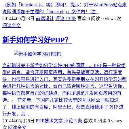
（例如「functions.js」等）即可！ 提示：对于WordPress站点来
说即须添加于主题的「footer.php」文件內！ 注...
2014年09月23日
前端设计
评论 13 条
喜欢 0
阅读 0 views 次
阅读全文
新手如何学习好PHP？
之前聊过关于新手如何学习好PHP的问题。。PHP是一种软类
型的语言，适合开发网页应用，首先是编写灵活，运行速度
快，也很容易进行入门，其实许多新手朋友在刚开始学习时都
会进行几种语言的对比，看自己适合哪种语言，这里告诉你，
每种语言都有自己的优缺点，而PHP则是开发网页应用的首
选。。 首先看一下国内几家比较大型的互联网公司就知道
了，线上应用的有百度、阿里巴巴，都是直接使用了 PHP 进
行开发，其...
2014年08月28日
PHP技术文章
评论 3 条
喜欢 0
阅读 0 views
次
阅读全文