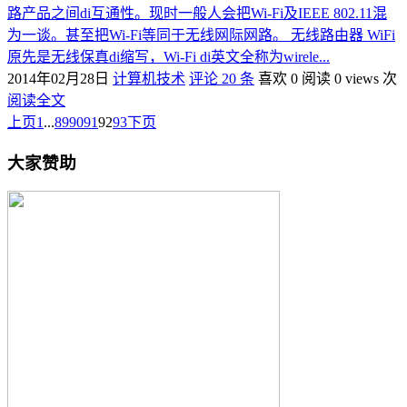
路产品之间di互通性。现时一般人会把Wi-Fi及IEEE 802.11混
为一谈。甚至把Wi-Fi等同于无线网际网路。 无线路由器 WiFi
原先是无线保真di缩写，Wi-Fi di英文全称为wirele...
2014年02月28日
计算机技术
评论 20 条
喜欢 0
阅读 0 views 次
阅读全文
上页
1
...
89
90
91
92
93
下页
大家赞助