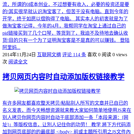
流，所谓的0成本创业，不过想要有收入，必要的投资还是要
的!其实很早就认识淘宝客了，但苦于没有电脑。直到今年的
开学，终于如愿以偿购得了电脑。 其实本人的初衷就是为了
做淘宝客!记得，今年的4月，我帮同学在淘宝上通过自己的
pid链接买到了几个口琴，等货到了，我迫不及待地去确认收
货!目的只有一个为了证明淘宝客是不是真的可以赚钱。 登陆
阿里妈...
2014年11月24日
互联网文摘
评论 114 条
喜欢 0
阅读 0 views
次
阅读全文
拷贝网页内容时自动添加版权链接教学
有许多网友都喜欢整天拷贝/粘贴别人所写的文章并已自已的
名义发表，而今天畅想资源就来教大家如何简单地使用JS来在
别人拷贝你网页内容时自动于底部添加一条「本段来源：[网
址]」等版权信息，让別人记住你的功劳！ 教学 將下方代码添
加到网页底部的的最底部 </body> 前或主題所引用之JS文件內