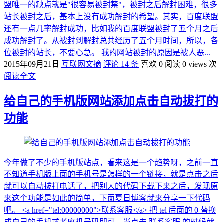
盟唯一的缺点就是"很容易被封禁"，被封之后解封困难，很多
站长被封之后，基本上没有成功解封的希望。其实，百度联盟
还有一点几率解封成功，比如我的百度联盟被封了五个月之后
成功解封了。从被封到解封总共经历了五个月时间，所以，各
位被封的站长，不要心急。 我的网站被封的原因是被人恶...
2015年09月21日
互联网文摘
评论 14 条
喜欢 0
阅读 0 views 次
阅读全文
给自己的手机版网站添加点击自动拔打的
功能
今年做了不少的手机版站点，看来这是一个趋势呀，之前一直
不知道手机版上面的手机号是怎样的一个链接，就是点击之后
就可以自动拔打电话了，把别人的代码下载下来之后，发现原
来这个功能是如此的简单，下面夏日博客就来分享一下代码
吧。 <a href="tel:00000000">联系客服</a> 把 tel 后面的 0 替换
成自己的手机或者座机号码即可，当点击 联系客服 的时候就