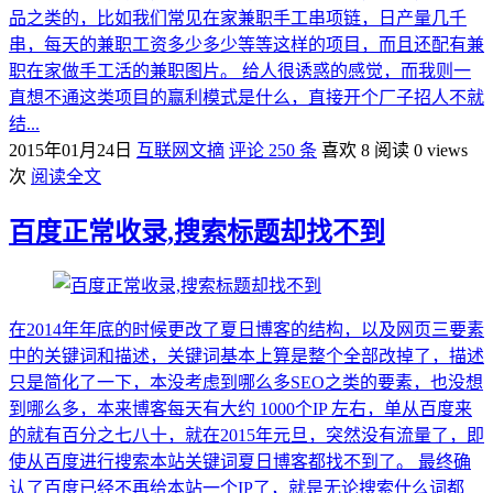
品之类的，比如我们常见在家兼职手工串项链，日产量几千
串，每天的兼职工资多少多少等等这样的项目，而且还配有兼
职在家做手工活的兼职图片。 给人很诱惑的感觉，而我则一
直想不通这类项目的赢利模式是什么，直接开个厂子招人不就
结...
2015年01月24日
互联网文摘
评论 250 条
喜欢 8
阅读 0 views
次
阅读全文
百度正常收录,搜索标题却找不到
在2014年年底的时候更改了夏日博客的结构，以及网页三要素
中的关键词和描述，关键词基本上算是整个全部改掉了，描述
只是简化了一下，本没考虑到哪么多SEO之类的要素，也没想
到哪么多，本来博客每天有大约 1000个IP 左右，单从百度来
的就有百分之七八十，就在2015年元旦，突然没有流量了，即
使从百度进行搜索本站关键词夏日博客都找不到了。 最终确
认了百度已经不再给本站一个IP了，就是无论搜索什么词都