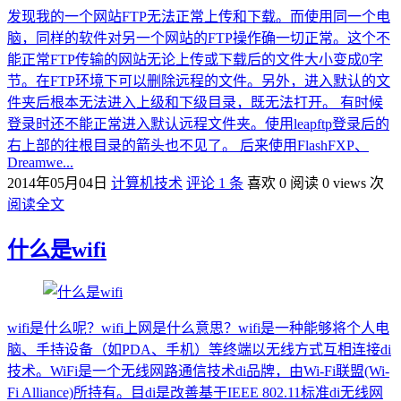
发现我的一个网站FTP无法正常上传和下载。而使用同一个电
脑，同样的软件对另一个网站的FTP操作确一切正常。这个不
能正常FTP传输的网站无论上传或下载后的文件大小变成0字
节。在FTP环境下可以删除远程的文件。另外，进入默认的文
件夹后根本无法进入上级和下级目录，既无法打开。 有时候
登录时还不能正常进入默认远程文件夹。使用leapftp登录后的
右上部的往根目录的箭头也不见了。 后来使用FlashFXP、
Dreamwe...
2014年05月04日
计算机技术
评论 1 条
喜欢 0
阅读 0 views 次
阅读全文
什么是wifi
wifi是什么呢？wifi上网是什么意思？wifi是一种能够将个人电
脑、手持设备（如PDA、手机）等终端以无线方式互相连接di
技术。WiFi是一个无线网路通信技术di品牌，由Wi-Fi联盟(Wi-
Fi Alliance)所持有。目di是改善基于IEEE 802.11标准di无线网