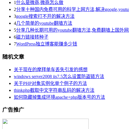
1
什么是微商,微商怎么做
2
分享十种国内免费可用的科学上网方法,解决google,yout
3
google搜索打不开的解决方法
4
几个简单的youtube翻墙方法
5
分享几种长期可用的youtube翻墙方法,免费翻墙上国外
6
磁力链接转种子
7
WordPress独立博客能赚多少钱
随机文章
关于现在的摩拜单车丢失引发的感想
windows server2008 iis7.5怎么设置防盗链方法
关于PHP对象实例化单个例子的方法
thinkphp截取中文字符串乱码的解决方法
如何隐藏掉集成环境apache+php版本号的方法
广告推广