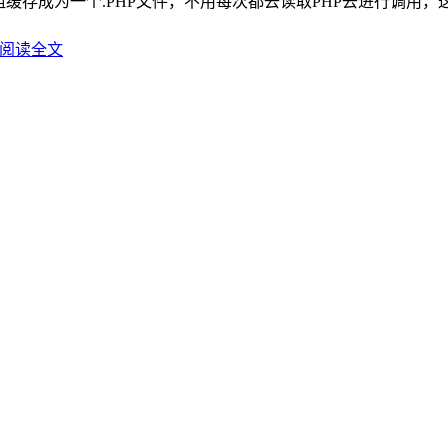
缓存成为一个.PHP文件，不用每次都去读取PHP去进行调用
阅读全文