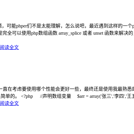
，可能phper们不是太能理解，怎么说吧，最近遇到这样的一个p
hp数组函数 array_splice 或者 unset 函数来解决的，
阅读全文
的值，一直在考虑要使用哪个性能会更好一些，最终还是使用我最熟
hp //声明数组变量 $arr = array('张三','李四','王五','李明
阅读全文