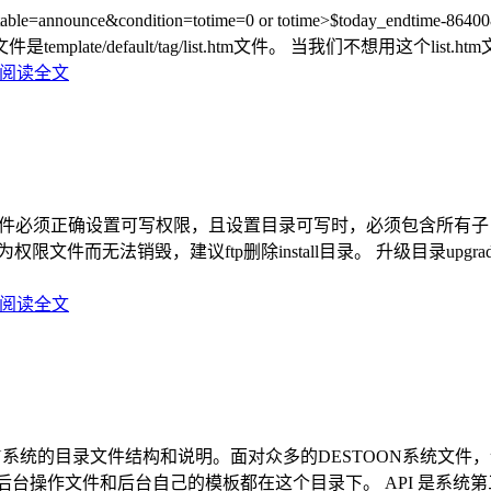
ondition=totime=0 or totime>$today_endtime-86400&areaid
引用的模板文件是template/default/tag/list.htm文件。 当我们不想
阅读全文
.php index.html 以上目录或文件必须正确设置可写权限，且设置目录
为权限文件而无法销毁，建议ftp删除install目录。 升级目录u
阅读全文
OON系统的目录文件结构和说明。面对众多的DESTOON系统
有的后台操作文件和后台自己的模板都在这个目录下。 API 是