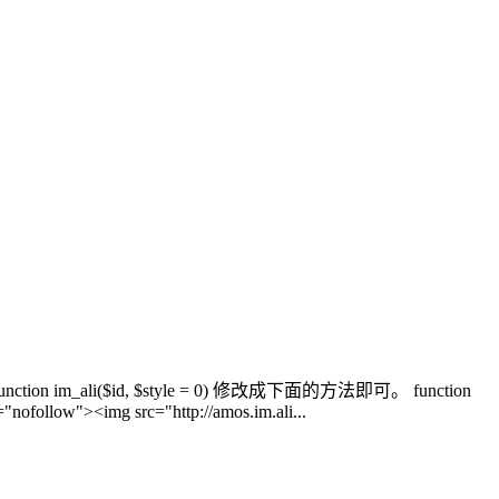
li($id, $style = 0) 修改成下面的方法即可。 function
="nofollow"><img src="http://amos.im.ali...