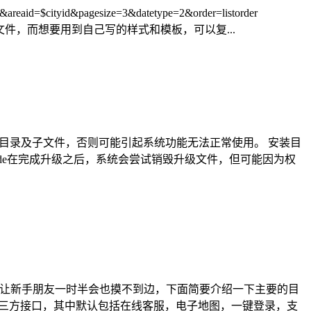
=$cityid&pagesize=3&datetype=2&order=listorder
用这个list.htm文件，而想要用到自己写的样式和模板，可以复...
可写时，必须包含所有子目录及子文件，否则可能引起系统功能无法正常使用。 安装目
pgrade在完成升级之后，系统会尝试销毁升级文件，但可能因为权
文件，让新手朋友一时半会也摸不到边，下面简要介绍一下主要的目
系统第三方接口，其中默认包括在线客服，电子地图，一键登录，支