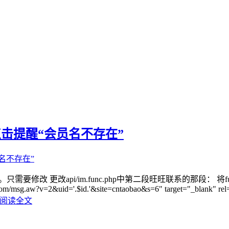
点击提醒“会员名不存在”
api/im.func.php中第二段旺旺联系的那段： 将function im_a
oft.com/msg.aw?v=2&uid='.$id.'&site=cntaobao&s=6" target="_blank" rel
阅读全文