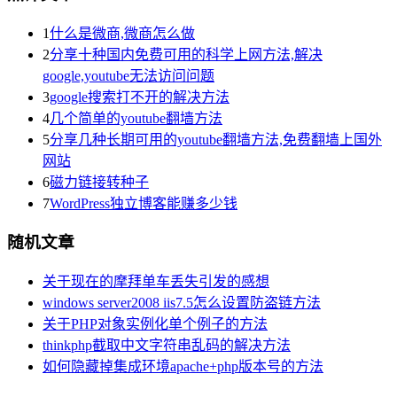
1
什么是微商,微商怎么做
2
分享十种国内免费可用的科学上网方法,解决
google,youtube无法访问问题
3
google搜索打不开的解决方法
4
几个简单的youtube翻墙方法
5
分享几种长期可用的youtube翻墙方法,免费翻墙上国外
网站
6
磁力链接转种子
7
WordPress独立博客能赚多少钱
随机文章
关于现在的摩拜单车丢失引发的感想
windows server2008 iis7.5怎么设置防盗链方法
关于PHP对象实例化单个例子的方法
thinkphp截取中文字符串乱码的解决方法
如何隐藏掉集成环境apache+php版本号的方法