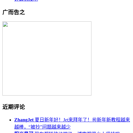
广而告之
近期评论
ZhangJet
夏日新年好！Jet来拜年了！㊗️新年新教程越来
越棒，“被抄”问题越来越少