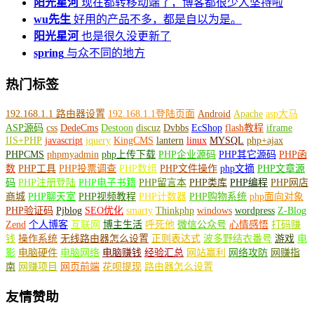
阳光星河
现在都转移动端了，博客都很少人坚持啦
wu先生
好用的产品不多，都是自以为是。
阳光星河
也是很久没更新了
spring
与众不同的地方
热门标签
192.168.1.1 路由器设置
192.168.1.1登陆页面
Android
Apache
asp大马
ASP源码
css
DedeCms
Destoon
discuz
Dvbbs
EcShop
flash教程
iframe
IIS+PHP
javascript
jquery
KingCMS
lantern
linux
MYSQL
php+ajax
PHPCMS
phpmyadmin
php上传下载
PHP企业源码
PHP其它源码
PHP函
数
PHP工具
PHP投票调查
PHP数组
PHP文件操作
php文摘
PHP文章源
码
PHP注册登陆
PHP电子书籍
PHP留言本
PHP类库
PHP编程
PHP网店
商城
PHP聊天室
PHP视频教程
PHP计数器
PHP购物系统
php面向对象
PHP验证码
Pjblog
SEO优化
smarty
Thinkphp
windows
wordpress
Z-Blog
Zend
个人博客
互联网
博主生活
呼死他
微信公众号
心情感悟
打码赚
钱
操作系统
无线路由器怎么设置
正则表达式
波多野结衣番号
游戏
电
影
电脑硬件
电脑网络
电脑赚钱
经验汇总
网站赢利
网络攻防
网赚指
南
网赚项目
网页前端
花呗提现
路由器怎么设置
友情赞助