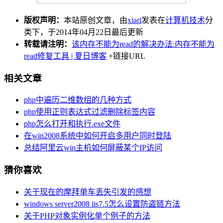
版权声明：
本站原创文章，由
xiari
发表在
计算机技术
分
类下，于2014年04月22日最后更新
转载请注明：
该内存不能为read的解决办法:内存不能为
read修复工具 | 夏日博客
+链接URL
相关文章
php中遍历二维数组的几种方式
php使用正则表达式过滤删除标签内容
php怎么打开和执行.exe文件
在win2008系统中如何开启多用户同时登陆
总结阿里云win主机如何屏蔽某个IP访问
猜你喜欢
关于现在的摩拜单车丢失引发的感想
windows server2008 iis7.5怎么设置防盗链方法
关于PHP对象实例化单个例子的方法