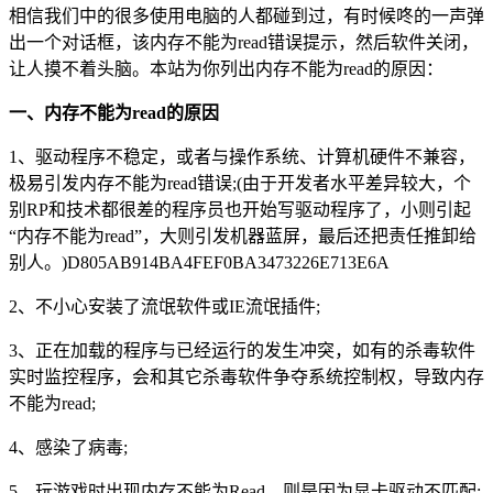
相信我们中的很多使用电脑的人都碰到过，有时候咚的一声弹
出一个对话框，该内存不能为read错误提示，然后软件关闭，
让人摸不着头脑。本站为你列出内存不能为read的原因：
一、内存不能为read的原因
1、驱动程序不稳定，或者与操作系统、计算机硬件不兼容，
极易引发内存不能为read错误;(由于开发者水平差异较大，个
别RP和技术都很差的程序员也开始写驱动程序了，小则引起
“内存不能为read”，大则引发机器蓝屏，最后还把责任推卸给
别人。)D805AB914BA4FEF0BA3473226E713E6A
2、不小心安装了流氓软件或IE流氓插件;
3、正在加载的程序与已经运行的发生冲突，如有的杀毒软件
实时监控程序，会和其它杀毒软件争夺系统控制权，导致内存
不能为read;
4、感染了病毒;
5、玩游戏时出现内存不能为Read，则是因为显卡驱动不匹配;