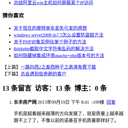
总结阿里云win主机如何屏蔽某个IP访问
猜你喜欢
关于现在的摩拜单车丢失引发的感想
windows server2008 iis7.5怎么设置防盗链方法
关于PHP对象实例化单个例子的方法
thinkphp截取中文字符串乱码的解决方法
如何隐藏掉集成环境apache+php版本号的方法
【上篇】
一路向西2之泰西种子之高清免费下载
【下篇】
总会遇到些奇葩的客户
13 条留言 访客：13 条 博主：0 条
长丰房产网
2015年09月19日 下午 8:41
-199楼
回复
手机是超着越来越薄的方向发展了，就是质量上越来越
跟不上了了，不像以前的诺基亚手机质量那样好了。