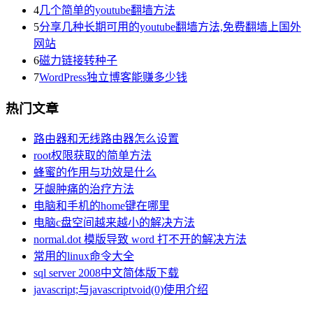
4
几个简单的youtube翻墙方法
5
分享几种长期可用的youtube翻墙方法,免费翻墙上国外
网站
6
磁力链接转种子
7
WordPress独立博客能赚多少钱
热门文章
路由器和无线路由器怎么设置
root权限获取的简单方法
蜂蜜的作用与功效是什么
牙龈肿痛的治疗方法
电脑和手机的home键在哪里
电脑c盘空间越来越小的解决方法
normal.dot 模版导致 word 打不开的解决方法
常用的linux命令大全
sql server 2008中文简体版下载
javascript;与javascriptvoid(0)使用介绍