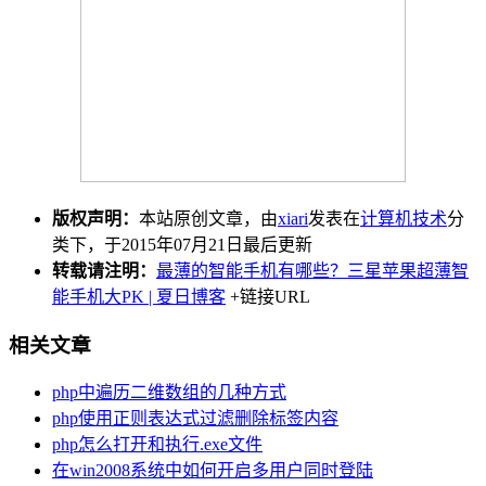
版权声明：
本站原创文章，由
xiari
发表在
计算机技术
分
类下，于2015年07月21日最后更新
转载请注明：
最薄的智能手机有哪些？三星苹果超薄智
能手机大PK | 夏日博客
+链接URL
相关文章
php中遍历二维数组的几种方式
php使用正则表达式过滤删除标签内容
php怎么打开和执行.exe文件
在win2008系统中如何开启多用户同时登陆