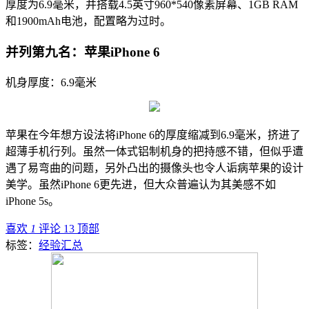
厚度为6.9毫米，并搭载4.5英寸960*540像素屏幕、1GB RAM
和1900mAh电池，配置略为过时。
并列第九名：苹果iPhone 6
机身厚度：6.9毫米
苹果在今年想方设法将iPhone 6的厚度缩减到6.9毫米，挤进了
超薄手机行列。虽然一体式铝制机身的把持感不错，但似乎遭
遇了易弯曲的问题，另外凸出的摄像头也令人诟病苹果的设计
美学。虽然iPhone 6更先进，但大众普遍认为其美感不如
iPhone 5s。
喜欢
1
评论 13
顶部
标签：
经验汇总