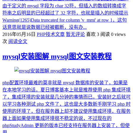
由于定义的 mysql 字段为 char 32符，但插入的数组转换成字
符串之后明显的已经超过了 32 字符，也就是插入的时候提示
Warning(1265)Data truncated for column 'v_mmi' at row 1，这句
话意思就是说数据已经被截断，没有办...
2016年05月16日
PHP技术文章
暂无评论
喜欢 3
阅读 0 views
次
阅读全文
mysql安装图解 mysql图文安装教程
php配置环境最难的莫非就是 mysql 数据库的安装了，如果是
在本地学习的话，夏日博客基本上就是推荐使用 php 集成环境
了，集成环境的安装就是几分钟的事情而已，安装好之后就可
以学习各种测试 php 文件了，这也是大多数新手刚学习 php 时
使用的环境了，但在服务器上却不建议使用集成环境，在服务
器上面如果使用集成环境很不稳定的说，不过现在的
phpStudyAdmin 更新的版本已经支持在服务器上安装了，但使
用 ...