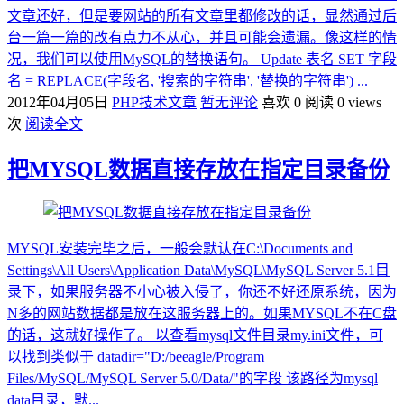
文章还好，但是要网站的所有文章里都修改的话，显然通过后
台一篇一篇的改有点力不从心，并且可能会遗漏。像这样的情
况，我们可以使用MySQL的替换语句。 Update 表名 SET 字段
名 = REPLACE(字段名, '搜索的字符串', '替换的字符串') ...
2012年04月05日
PHP技术文章
暂无评论
喜欢 0
阅读 0 views
次
阅读全文
把MYSQL数据直接存放在指定目录备份
MYSQL安装完毕之后，一般会默认在C:\Documents and
Settings\All Users\Application Data\MySQL\MySQL Server 5.1目
录下，如果服务器不小心被入侵了，你还不好还原系统，因为
N多的网站数据都是放在这服务器上的。如果MYSQL不在C盘
的话，这就好操作了。 以查看mysql文件目录my.ini文件，可
以找到类似于 datadir="D:/beeagle/Program
Files/MySQL/MySQL Server 5.0/Data/"的字段 该路径为mysql
data目录，默...