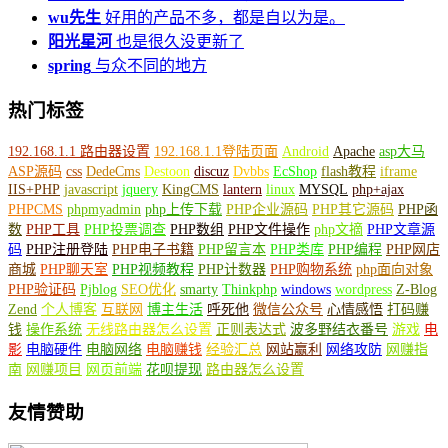
wu先生
好用的产品不多，都是自以为是。
阳光星河
也是很久没更新了
spring
与众不同的地方
热门标签
192.168.1.1 路由器设置
192.168.1.1登陆页面
Android
Apache
asp大马
ASP源码
css
DedeCms
Destoon
discuz
Dvbbs
EcShop
flash教程
iframe
IIS+PHP
javascript
jquery
KingCMS
lantern
linux
MYSQL
php+ajax
PHPCMS
phpmyadmin
php上传下载
PHP企业源码
PHP其它源码
PHP函
数
PHP工具
PHP投票调查
PHP数组
PHP文件操作
php文摘
PHP文章源
码
PHP注册登陆
PHP电子书籍
PHP留言本
PHP类库
PHP编程
PHP网店
商城
PHP聊天室
PHP视频教程
PHP计数器
PHP购物系统
php面向对象
PHP验证码
Pjblog
SEO优化
smarty
Thinkphp
windows
wordpress
Z-Blog
Zend
个人博客
互联网
博主生活
呼死他
微信公众号
心情感悟
打码赚
钱
操作系统
无线路由器怎么设置
正则表达式
波多野结衣番号
游戏
电
影
电脑硬件
电脑网络
电脑赚钱
经验汇总
网站赢利
网络攻防
网赚指
南
网赚项目
网页前端
花呗提现
路由器怎么设置
友情赞助