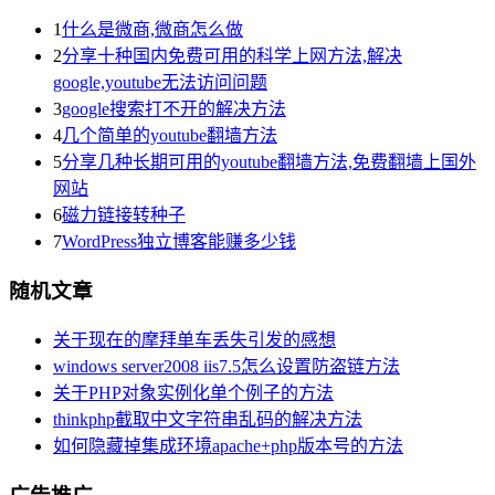
1
什么是微商,微商怎么做
2
分享十种国内免费可用的科学上网方法,解决
google,youtube无法访问问题
3
google搜索打不开的解决方法
4
几个简单的youtube翻墙方法
5
分享几种长期可用的youtube翻墙方法,免费翻墙上国外
网站
6
磁力链接转种子
7
WordPress独立博客能赚多少钱
随机文章
关于现在的摩拜单车丢失引发的感想
windows server2008 iis7.5怎么设置防盗链方法
关于PHP对象实例化单个例子的方法
thinkphp截取中文字符串乱码的解决方法
如何隐藏掉集成环境apache+php版本号的方法