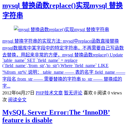
mysql 替换函数replace()实现mysql 替换
字符串
mysql 替换字符串的实现方法: mysql中replace函数直接替换
mysql数据库中某字段中的特定字符串，不再需要自己写函数
去替换，用起来非常的方便，mysql 替换函数replace() Update
`table_name` SET `field_name` = replace
(`field_name`,'from_str','to_str') Where `field_name` LIKE
'%from_str%' 说明： table_name —— 表的名字 field_name ——
字段名 from_str —— 需要替换的字符串 to_str —— 替换成的
字...
2012年04月27日
PHP技术文章
暂无评论
喜欢 0
阅读 0 views
次
阅读全文
MySQL Server Error:The ‘InnoDB’
feature is disable