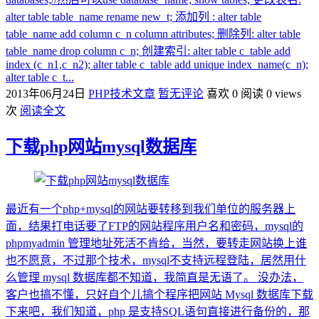
alter table table_name rename new_t; 添加列 : alter table
table_name add column c_n column attributes; 删除列: alter table
table_name drop column c_n; 创建索引: alter table c_table add
index (c_n1,c_n2); alter table c_table add unique index_name(c_n);
alter table c_t...
2013年06月24日
PHP技术文章
暂无评论
喜欢 0
阅读 0 views
次
阅读全文
下载php网站mysql数据库
最近有一个php+mysql的网站要转移到我们单位的服务器上
面，结果打电话要了FTP的网站程序用户名和密码，mysql的
phpmyadmin 管理地址死活不肯给，当然，要转走网站换上谁
也不愿意，不过那个技术，mysql不支持远程登陆，居然用什
么管理 mysql 数据库都不知道，我简直是无语了。 没办法，
客户也搞不懂，只好自个儿搞个程序把网站 Mysql 数据库下载
下来吧，我们知道，php 是支持SQL语句直接进行备份的，那