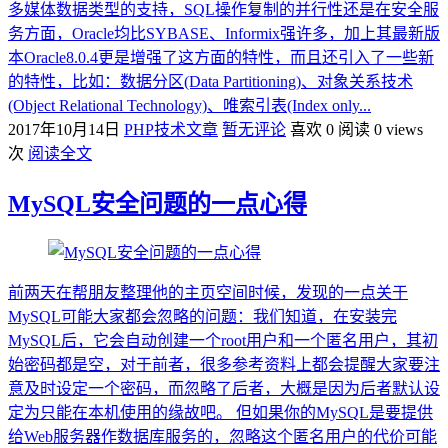
多媒体数据类型的支持，SQL操作复制的并行性还是在安全服
务方面，Oracle均比SYBASE、Informix强许多，加上其最新版
本Oracle8.0.4更是增强了这方面的特性，而且还引入了一些新
的特性，比如：数据分区(Data Partitioning)、对象关系技术
(Object Relational Technology)、唯索引表(Index only...
2017年10月14日
PHP技术文章
暂无评论
喜欢 0
阅读 0 views
次
阅读全文
MySQL安全问题的一点心得
前两天在帮朋友整理他的主页空间时候，发现的一点关于
MySQL可能大家都会忽略的问题：我们知道，在安装完
MySQL后，它会自动创建一个root用户和一个匿名用户，其初
始密码都是空，对于前者，很多参考资料上都会提醒大家要注
意及时设定一个密码，而忽略了后者，大概是因为后者默认设
定为只能在本机使用的缘故吧。 但如果你的MySQL是要提供
给Web服务器作数据库服务的，忽略这个匿名用户的代价可能