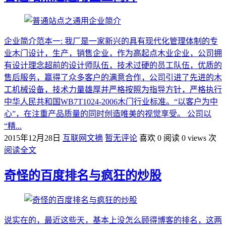
企业简介范本一: 我厂是一家新兴的具有现代化管理体制的专
业木门设计，生产，销售企业，作为高起点木业企业，公司拥
有设计理念超前的设计师队伍，技术过硬的员工队伍，优质的
售后服务，赢得了众多客户的满意合作，公司引进了先进的木
工机械设备，技术力量雄厚并严格按照为指导方针，严格执行
中华人民共和国WB7T1024-2006木门行业标准。“以客户为中
心”，在注重产品质量的同时创造唯美的视觉享受。 公司以
“精...
2015年12月28日
互联网文摘
暂无评论
喜欢 0
阅读 0 views 次
阅读全文
奇怪的百度排名与疯狂的炒股
说实在的，最近这些天，基本上没怎么顾得博客的排名，这两