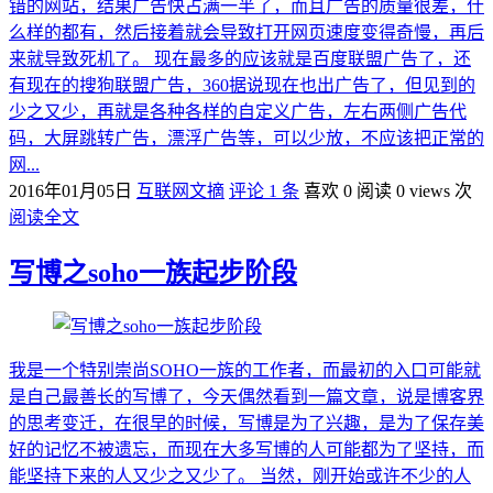
错的网站，结果广告快占满一半了，而且广告的质量很差，什
么样的都有，然后接着就会导致打开网页速度变得奇慢，再后
来就导致死机了。 现在最多的应该就是百度联盟广告了，还
有现在的搜狗联盟广告，360据说现在也出广告了，但见到的
少之又少，再就是各种各样的自定义广告，左右两侧广告代
码，大屏跳转广告，漂浮广告等，可以少放，不应该把正常的
网...
2016年01月05日
互联网文摘
评论 1 条
喜欢 0
阅读 0 views 次
阅读全文
写博之soho一族起步阶段
我是一个特别崇尚SOHO一族的工作者，而最初的入口可能就
是自己最善长的写博了，今天偶然看到一篇文章，说是博客界
的思考变迁，在很早的时候，写博是为了兴趣，是为了保存美
好的记忆不被遗忘，而现在大多写博的人可能都为了坚持，而
能坚持下来的人又少之又少了。 当然，刚开始或许不少的人