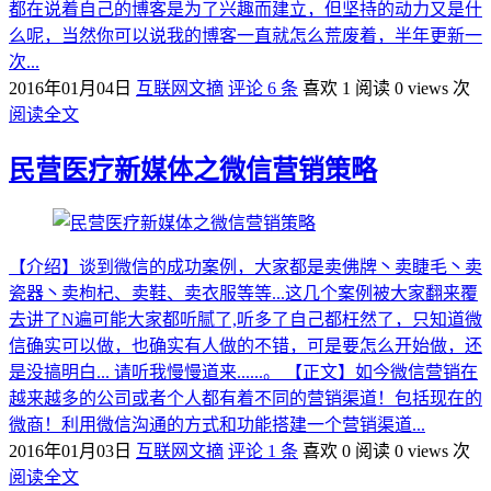
都在说着自己的博客是为了兴趣而建立，但坚持的动力又是什
么呢，当然你可以说我的博客一直就怎么荒废着，半年更新一
次...
2016年01月04日
互联网文摘
评论 6 条
喜欢 1
阅读 0 views 次
阅读全文
民营医疗新媒体之微信营销策略
【介绍】谈到微信的成功案例，大家都是卖佛牌丶卖睫毛丶卖
瓷器丶卖枸杞、卖鞋、卖衣服等等...这几个案例被大家翻来覆
去讲了N遍可能大家都听腻了,听多了自己都枉然了，只知道微
信确实可以做，也确实有人做的不错，可是要怎么开始做，还
是没搞明白... 请听我慢慢道来......。 【正文】如今微信营销在
越来越多的公司或者个人都有着不同的营销渠道！包括现在的
微商！利用微信沟通的方式和功能搭建一个营销渠道...
2016年01月03日
互联网文摘
评论 1 条
喜欢 0
阅读 0 views 次
阅读全文