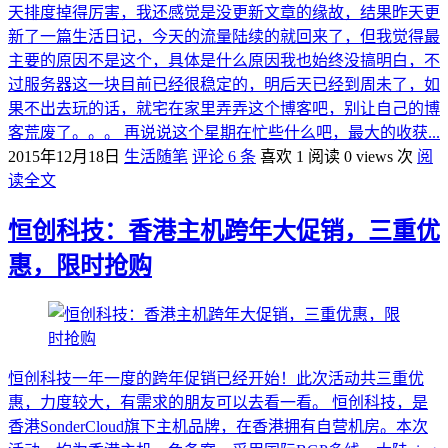
天排度掉得厉害，我还感觉是没更新文章的缘故，结果昨天更
新了一篇生活日记，今天的流量陆续的就回来了，但我觉得最
主要的原因不是这个，具体是什么原因我也始终没搞明白，不
过服务器这一块目前已经很稳定的，明后天已经到周未了，如
果不出去玩的话，就宅在家里弄弄这个博客吧，别让自己的博
客荒废了。。。 再说说这个星期在忙些什么吧，最大的收获...
2015年12月18日
生活随笔
评论 6 条
喜欢 1
阅读 0 views 次
阅
读全文
恒创科技：香港主机跨年大促销，三重优
惠，限时抢购
恒创科技一年一度的跨年促销已经开始！此次活动共三重优
惠，力度较大，有需求的朋友可以去看一看。 恒创科技，是
香港SonderCloud旗下主机品牌，在香港拥有自营机房。本次