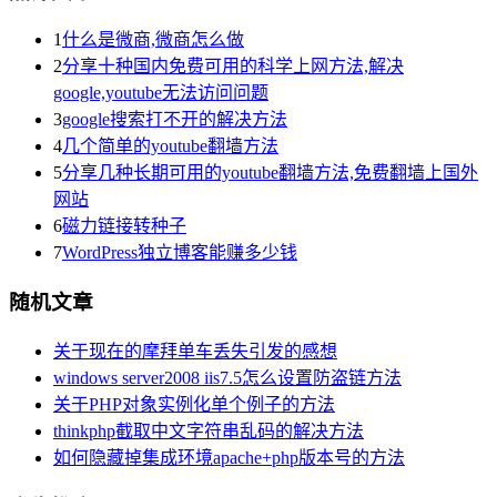
1
什么是微商,微商怎么做
2
分享十种国内免费可用的科学上网方法,解决
google,youtube无法访问问题
3
google搜索打不开的解决方法
4
几个简单的youtube翻墙方法
5
分享几种长期可用的youtube翻墙方法,免费翻墙上国外
网站
6
磁力链接转种子
7
WordPress独立博客能赚多少钱
随机文章
关于现在的摩拜单车丢失引发的感想
windows server2008 iis7.5怎么设置防盗链方法
关于PHP对象实例化单个例子的方法
thinkphp截取中文字符串乱码的解决方法
如何隐藏掉集成环境apache+php版本号的方法