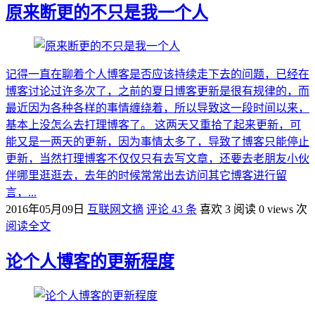
原来断更的不只是我一个人
记得一直在聊着个人博客是否应该持续走下去的问题，已经在
博客讨论过许多次了，之前的夏日博客更新是很有规律的，而
最近因为各种各样的事情缠绕着，所以导致这一段时间以来，
基本上没怎么去打理博客了。 这两天又重拾了起来更新，可
能又是一两天的更新，因为事情太多了，导致了博客只能停止
更新，当然打理博客不仅仅只有去写文章，还要去老朋友小伙
伴哪里逛逛去，去年的时候常常出去访问其它博客进行留
言，...
2016年05月09日
互联网文摘
评论 43 条
喜欢 3
阅读 0 views 次
阅读全文
论个人博客的更新程度