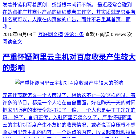
发着外链和写着原创，感觉根本就行不能。 最近经常会碰到
在站点推广其商业产品的组织或者工作室，其实质就是只要有
排名就可以，人家在内页做的广告，而并不看重其首页，而
我...
2016年04月08日
互联网文摘
评论 5 条
喜欢 0
阅读 0 views 次
阅读全文
严重怀疑阿里云主机对百度收录产生较大
的影响
元宵佳节就怎么一个人度过了，相信这不止一次这样的过，有
许多的节目，都是一个人宅在宿舍里面，好在昨天一天的时间
把家里所有的事情全部打扫了一遍，一个人也是要干干净净的
嘛。 好了，言归正传，入驻阿里云怎么久了，严重怀疑阿里
云的主机对百度产生不友好的收录情况，或者说百度压根不想
收录阿里云主机的内容，一个站点的内容，收录起来就跟拉屎