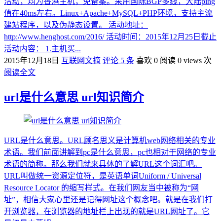
活动，均为香港主机，免备案。采用国际BGP多线，大陆ping
值在40ms左右。Linux+Apache+MySQL+PHP环境，支持主流
建站程序，以及伪静态设置。 活动地址：
http://www.henghost.com/2016/ 活动时间：2015年12月25日截止
活动内容： 1.主机买...
2015年12月18日
互联网文摘
评论 5 条
喜欢 0
阅读 0 views 次
阅读全文
url是什么意思 url知识简介
URL是什么意思。URL顾名思义是计算机web网络相关的专业
术语。我们前面讲解到pc是什么意思，pc也相对于网络的专业
术语的简称。那么我们就来具体的了解URL这个词汇吧。
URL叫做统一资源定位符，是英语单词Uniform / Universal
Resource Locator 的缩写样式。在我们网友当中被称为“网
址”，相信大家心里还是记得网址这个概念吧。就是在我们打
开浏览器，在浏览器的地址栏上出现的就是URL网址了。它