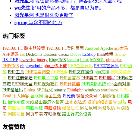
阳光星河
现在都转移动端了，博客都很少人坚持啦
wu先生
好用的产品不多，都是自以为是。
阳光星河
也是很久没更新了
spring
与众不同的地方
热门标签
192.168.1.1 路由器设置
192.168.1.1登陆页面
Android
Apache
asp大马
ASP源码
css
DedeCms
Destoon
discuz
Dvbbs
EcShop
flash教程
iframe
IIS+PHP
javascript
jquery
KingCMS
lantern
linux
MYSQL
php+ajax
PHPCMS
phpmyadmin
php上传下载
PHP企业源码
PHP其它源码
PHP函
数
PHP工具
PHP投票调查
PHP数组
PHP文件操作
php文摘
PHP文章源
码
PHP注册登陆
PHP电子书籍
PHP留言本
PHP类库
PHP编程
PHP网店
商城
PHP聊天室
PHP视频教程
PHP计数器
PHP购物系统
php面向对象
PHP验证码
Pjblog
SEO优化
smarty
Thinkphp
windows
wordpress
Z-Blog
Zend
个人博客
互联网
博主生活
呼死他
微信公众号
心情感悟
打码赚
钱
操作系统
无线路由器怎么设置
正则表达式
波多野结衣番号
游戏
电
影
电脑硬件
电脑网络
电脑赚钱
经验汇总
网站赢利
网络攻防
网赚指
南
网赚项目
网页前端
花呗提现
路由器怎么设置
友情赞助