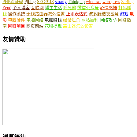
PHP验证码
Pjblog
SEO优化
smarty
Thinkphp
windows
wordpress
Z-Blog
Zend
个人博客
互联网
博主生活
呼死他
微信公众号
心情感悟
打码赚
钱
操作系统
无线路由器怎么设置
正则表达式
波多野结衣番号
游戏
电
影
电脑硬件
电脑网络
电脑赚钱
经验汇总
网站赢利
网络攻防
网赚指
南
网赚项目
网页前端
花呗提现
路由器怎么设置
友情赞助
浏览统计