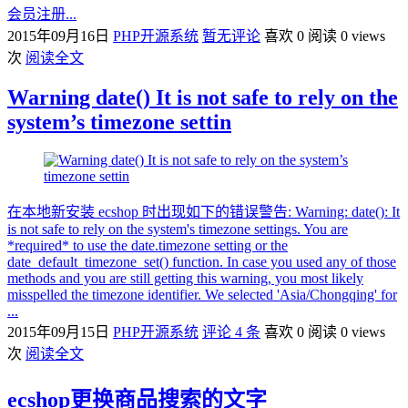
会员注册...
2015年09月16日
PHP开源系统
暂无评论
喜欢 0
阅读 0 views
次
阅读全文
Warning date() It is not safe to rely on the
system’s timezone settin
在本地新安装 ecshop 时出现如下的错误警告: Warning: date(): It
is not safe to rely on the system's timezone settings. You are
*required* to use the date.timezone setting or the
date_default_timezone_set() function. In case you used any of those
methods and you are still getting this warning, you most likely
misspelled the timezone identifier. We selected 'Asia/Chongqing' for
...
2015年09月15日
PHP开源系统
评论 4 条
喜欢 0
阅读 0 views
次
阅读全文
ecshop更换商品搜索的文字