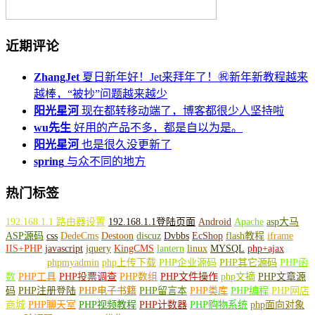
近期评论
ZhangJet
夏日新年好！Jet来拜年了！㊗️新年新教程越来
越棒，“被抄”问题越来越少
阳光星河
现在都转移动端了，博客都很少人坚持啦
wu先生
好用的产品不多，都是自以为是。
阳光星河
也是很久没更新了
spring
与众不同的地方
热门标签
192.168.1.1 路由器设置
192.168.1.1登陆页面
Android
Apache
asp大马
ASP源码
css
DedeCms
Destoon
discuz
Dvbbs
EcShop
flash教程
iframe
IIS+PHP
javascript
jquery
KingCMS
lantern
linux
MYSQL
php+ajax
PHPCMS
phpmyadmin
php上传下载
PHP企业源码
PHP其它源码
PHP函
数
PHP工具
PHP投票调查
PHP数组
PHP文件操作
php文摘
PHP文章源
码
PHP注册登陆
PHP电子书籍
PHP留言本
PHP类库
PHP编程
PHP网店
商城
PHP聊天室
PHP视频教程
PHP计数器
PHP购物系统
php面向对象