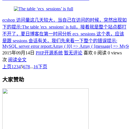
ecshop 访问量这几天较大，当自己在访问的时候，突然出现如
下的提示:The table 'ecs_sessions' is full，接着就是整个站点都打
不开了，夏日博客在第一时间分析 ecs_sessions 这个表，应该
是跟 sessions 会话有关，我们先来看一下整个的错误提示:
MySQL server error report:Array ( [0] => Array ( [message] => MyS
2015年09月14日
PHP开源系统
暂无评论
喜欢 0
阅读 0 views
次
阅读全文
上页
1
2
3
4
5
6
7
8
...
16
下页
大家赞助