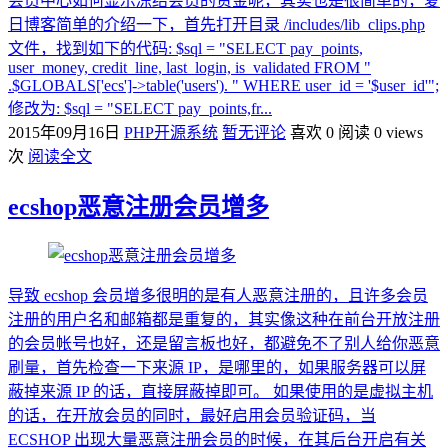
会员中心如何显示冻结会员的资金呢，其实也是很简单的，夏
日博客简单的介绍一下，首先打开目录 /includes/lib_clips.php
文件，找到如下的代码: $sql = "SELECT pay_points,
user_money, credit_line, last_login, is_validated FROM "
.$GLOBALS['ecs']->table('users'). " WHERE user_id = '$user_id'";
修改为: $sql = "SELECT pay_points,fr...
2015年09月16日
PHP开源系统
暂无评论
喜欢 0
阅读 0 views
次
阅读全文
ecshop恶意注册会员增多
导致 ecshop 会员增多很明的是有人恶意注册的，且许多会员
注册的用户名和邮箱都是重复的，其实像这种在前台开放注册
的会员帐号也好，还是留言板也好，都避免不了别人给你恶意
刷量，首先检查一下来源 IP，是哪里的，如果服务器可以屏
蔽掉来源 IP 的话，直接屏蔽掉即可。 如果使用的是虚拟主机
的话，在开放会员的同时，最好启用会员验证码，当
ECSHOP 出现大量恶意注册会员的时候，在其后台开启有关