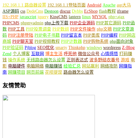
192.168.1.1 路由器设置
192.168.1.1登陆页面
Android
Apache
asp大马
ASP源码
css
DedeCms
Destoon
discuz
Dvbbs
EcShop
flash教程
iframe
IIS+PHP
javascript
jquery
KingCMS
lantern
linux
MYSQL
php+ajax
PHPCMS
phpmyadmin
php上传下载
PHP企业源码
PHP其它源码
PHP函
数
PHP工具
PHP投票调查
PHP数组
PHP文件操作
php文摘
PHP文章源
码
PHP注册登陆
PHP电子书籍
PHP留言本
PHP类库
PHP编程
PHP网店
商城
PHP聊天室
PHP视频教程
PHP计数器
PHP购物系统
php面向对象
PHP验证码
Pjblog
SEO优化
smarty
Thinkphp
windows
wordpress
Z-Blog
Zend
个人博客
互联网
博主生活
呼死他
微信公众号
心情感悟
打码赚
钱
操作系统
无线路由器怎么设置
正则表达式
波多野结衣番号
游戏
电
影
电脑硬件
电脑网络
电脑赚钱
经验汇总
网站赢利
网络攻防
网赚指
南
网赚项目
网页前端
花呗提现
路由器怎么设置
友情赞助