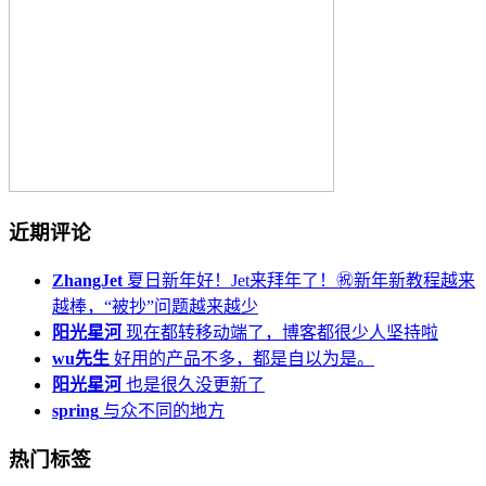
近期评论
ZhangJet
夏日新年好！Jet来拜年了！㊗️新年新教程越来
越棒，“被抄”问题越来越少
阳光星河
现在都转移动端了，博客都很少人坚持啦
wu先生
好用的产品不多，都是自以为是。
阳光星河
也是很久没更新了
spring
与众不同的地方
热门标签