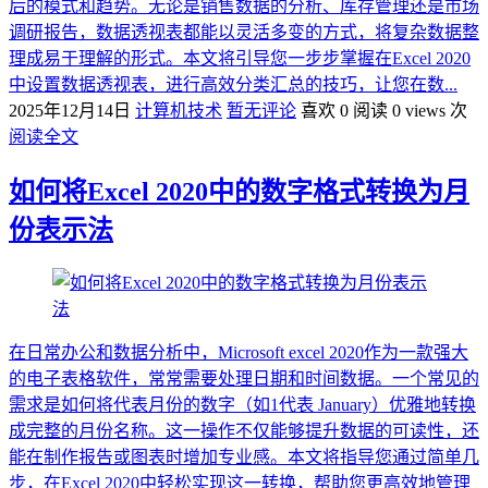
后的模式和趋势。无论是销售数据的分析、库存管理还是市场
调研报告，数据透视表都能以灵活多变的方式，将复杂数据整
理成易于理解的形式。本文将引导您一步步掌握在Excel 2020
中设置数据透视表，进行高效分类汇总的技巧，让您在数...
2025年12月14日
计算机技术
暂无评论
喜欢 0
阅读 0 views 次
阅读全文
如何将Excel 2020中的数字格式转换为月
份表示法
在日常办公和数据分析中，Microsoft excel 2020作为一款强大
的电子表格软件，常常需要处理日期和时间数据。一个常见的
需求是如何将代表月份的数字（如1代表 January）优雅地转换
成完整的月份名称。这一操作不仅能够提升数据的可读性，还
能在制作报告或图表时增加专业感。本文将指导您通过简单几
步，在Excel 2020中轻松实现这一转换，帮助您更高效地管理