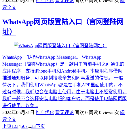
2024年05月31日
推广优化
暂无评论
喜欢 0
阅读 0 views 次
阅
读全文
WhatsApp网页版登陆入口（官网登陆网
址）
WhatsApp一般指WhatsApp Messenger。 WhatsApp
Messenger（简称WhatsApp）是一款用于智能手机之间通讯的
应用程序，支持iPhone手机和Android手机。本应用程序借助
推送通知服务，可以即刻接收亲友和同事发送的信息。 一般
情况下，我们使用WhatsApp都是在手机APP里面使用的。不
过有时候，我们也会在电脑上使用。由于电脑上不经常使用，
我们一般不会选择安装电脑版的客户端，而是使用电脑网页版
进行使用，以免...
2024年05月31日
推广优化
暂无评论
喜欢 0
阅读 0 views 次
阅
读全文
上页
1
2
3
4
5
6
7
...
33
下页