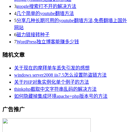
3
google搜索打不开的解决方法
4
几个简单的youtube翻墙方法
5
分享几种长期可用的youtube翻墙方法,免费翻墙上国外
网站
6
磁力链接转种子
7
WordPress独立博客能赚多少钱
随机文章
关于现在的摩拜单车丢失引发的感想
windows server2008 iis7.5怎么设置防盗链方法
关于PHP对象实例化单个例子的方法
thinkphp截取中文字符串乱码的解决方法
如何隐藏掉集成环境apache+php版本号的方法
广告推广