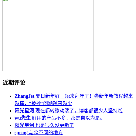
近期评论
ZhangJet
夏日新年好！Jet来拜年了！㊗️新年新教程越来
越棒，“被抄”问题越来越少
阳光星河
现在都转移动端了，博客都很少人坚持啦
wu先生
好用的产品不多，都是自以为是。
阳光星河
也是很久没更新了
spring
与众不同的地方