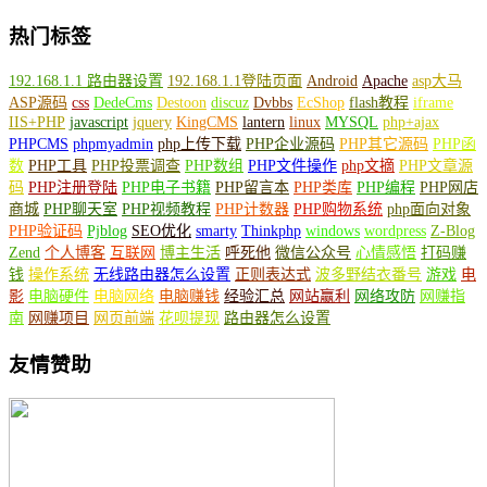
热门标签
192.168.1.1 路由器设置
192.168.1.1登陆页面
Android
Apache
asp大马
ASP源码
css
DedeCms
Destoon
discuz
Dvbbs
EcShop
flash教程
iframe
IIS+PHP
javascript
jquery
KingCMS
lantern
linux
MYSQL
php+ajax
PHPCMS
phpmyadmin
php上传下载
PHP企业源码
PHP其它源码
PHP函
数
PHP工具
PHP投票调查
PHP数组
PHP文件操作
php文摘
PHP文章源
码
PHP注册登陆
PHP电子书籍
PHP留言本
PHP类库
PHP编程
PHP网店
商城
PHP聊天室
PHP视频教程
PHP计数器
PHP购物系统
php面向对象
PHP验证码
Pjblog
SEO优化
smarty
Thinkphp
windows
wordpress
Z-Blog
Zend
个人博客
互联网
博主生活
呼死他
微信公众号
心情感悟
打码赚
钱
操作系统
无线路由器怎么设置
正则表达式
波多野结衣番号
游戏
电
影
电脑硬件
电脑网络
电脑赚钱
经验汇总
网站赢利
网络攻防
网赚指
南
网赚项目
网页前端
花呗提现
路由器怎么设置
友情赞助