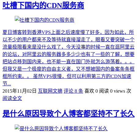
吐槽下国内的CDN服务商
夏日博客转到香港VPS上面之后速度慢了好多，因为如此，所
以不少的用户都来不及等待就直接溜走了，眼看又要突破一个
流量极限看来是没什么戏了，今天没事的时候一直在逛阿里云
的论坛，对阿里云的服务器多多少少也有了一些的了解，想要
把站点移到国内来，也不能一直在国门外就怎么游荡着。。。
但我又是一个极度的自由主义者，又不想被国内的备案条条框
框所约束。。 虽然VPS很慢，但可以利用第三方的CDN加速
节...
2015年11月02日
互联网文摘
评论 8 条
喜欢 0
阅读 0 views 次
阅读全文
是什么原因导致个人博客都坚持不了长久