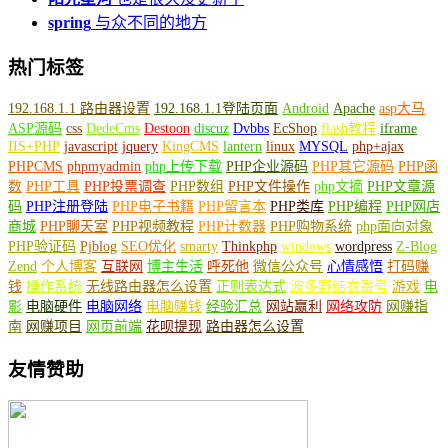
spring
与众不同的地方
热门标签
192.168.1.1 路由器设置
192.168.1.1登陆页面
Android
Apache
asp大马
ASP源码
css
DedeCms
Destoon
discuz
Dvbbs
EcShop
flash教程
iframe
IIS+PHP
javascript
jquery
KingCMS
lantern
linux
MYSQL
php+ajax
PHPCMS
phpmyadmin
php上传下载
PHP企业源码
PHP其它源码
PHP函
数
PHP工具
PHP投票调查
PHP数组
PHP文件操作
php文摘
PHP文章源
码
PHP注册登陆
PHP电子书籍
PHP留言本
PHP类库
PHP编程
PHP网店
商城
PHP聊天室
PHP视频教程
PHP计数器
PHP购物系统
php面向对象
PHP验证码
Pjblog
SEO优化
smarty
Thinkphp
windows
wordpress
Z-Blog
Zend
个人博客
互联网
博主生活
呼死他
微信公众号
心情感悟
打码赚
钱
操作系统
无线路由器怎么设置
正则表达式
波多野结衣番号
游戏
电
影
电脑硬件
电脑网络
电脑赚钱
经验汇总
网站赢利
网络攻防
网赚指
南
网赚项目
网页前端
花呗提现
路由器怎么设置
友情赞助