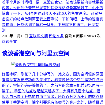
着半个月的时间吧，便一直没在管它，站点该更新内容就更新
内容，没想到今天管局发来短信说是站点备案通过了，小小的
惊喜了一下，从4号创建到今天不到10天的备案速度。 赶紧把
备案好的站点放到阿里云上面测试一下如何吧，上传的速度真
是神速，居然达到了每秒一M多，下载就不知道了，还没有
测...
2015年11月13日
互联网文摘
评论 9 条
喜欢 0
阅读 0 views 次
阅读全文
谈谈香港空间与阿里云空间
好蛋疼呀，刚花了几十分钟写的一篇文章，因为空间慢的原因
直接没有发布成功而丢失掉了，看来换掉这个空间是势在必行
的了，空间的确是够慢的了，之前写的文章只能凭记忆再写一
篇了。 手里的站点也是越来越多了，大概有几百个站点，但
因为自己是个狂热的自由主义者，所以百分之九十九的站点都
使用了香港空间，除个别要求有备案号的客户之外，随着最近