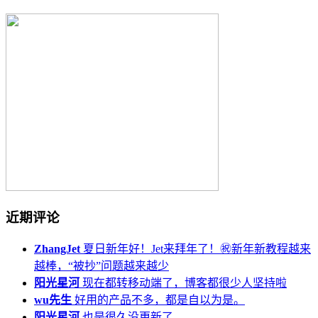
近期评论
ZhangJet
夏日新年好！Jet来拜年了！㊗️新年新教程越来
越棒，“被抄”问题越来越少
阳光星河
现在都转移动端了，博客都很少人坚持啦
wu先生
好用的产品不多，都是自以为是。
阳光星河
也是很久没更新了