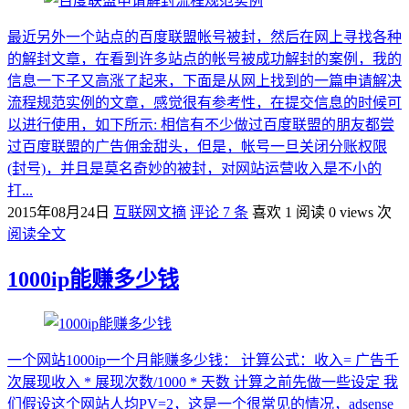
最近另外一个站点的百度联盟帐号被封，然后在网上寻找各种
的解封文章，在看到许多站点的帐号被成功解封的案例，我的
信息一下子又高涨了起来，下面是从网上找到的一篇申请解决
流程规范实例的文章，感觉很有参考性，在提交信息的时候可
以进行使用，如下所示: 相信有不少做过百度联盟的朋友都尝
过百度联盟的广告佣金甜头，但是，帐号一旦关闭分账权限
(封号)，并且是莫名奇妙的被封，对网站运营收入是不小的
打...
2015年08月24日
互联网文摘
评论 7 条
喜欢 1
阅读 0 views 次
阅读全文
1000ip能赚多少钱
一个网站1000ip一个月能赚多少钱： 计算公式：收入= 广告千
次展现收入 * 展现次数/1000 * 天数 计算之前先做一些设定 我
们假设这个网站人均PV=2，这是一个很常见的情况，adsense