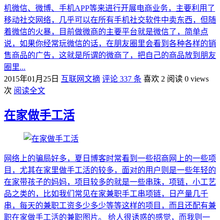
机微信、微博、手机APP等来进行开展电商业务，主要利用了
移动社交网络，几乎可以在所有手机社交软件中卖东西，但随
着微信的火暴，目前做微商的主要平台就是微信了，简单点
说，如果你经常玩微信的话，在朋友圈里会看到各种各样的销
售商品的广告，这就是所谓的微商了，把自己的商品放到朋友
圈里...
2015年01月25日
互联网文摘
评论 337 条
喜欢 2
阅读 0 views
次
阅读全文
在家做手工活
网络上的骗局好多，夏日博客时常看到一些招商网上的一些项
目，尤其在家里做手工活的较多，面对的用户则是一些年轻的
在家带孩子的妈妈，项目较多的就是一些串珠，项链，小工艺
品之类的，比如我们常见在家兼职手工串项链，日产量几千
串，每天的兼职工资多少多少等等这样的项目，而且还配有兼
职在家做手工活的兼职图片。 给人很诱惑的感觉，而我则一