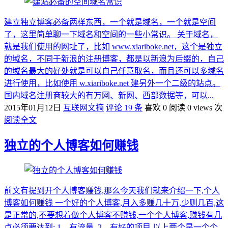
建立独立博客必备两样东西，一个就是域名，一个就是空间
了，这里简单聊一下域名和空间的一些小常识。 关于域名，
就是我们使用的网址了，比如 www.xiariboke.net，这个是独立
的域名，不同于新浪的注册博客，都是以新浪为后缀的，自己
的域名最大的好处就是可以自己任意取名，而且还可以多域名
进行使用，比如使用 w.xiariboke.net 建另外一个二级的站点。
国内域名注册商较大的有万网、新网、西部数据等，可以...
2015年01月12日
互联网文摘
评论 19 条
喜欢 0
阅读 0 views 次
阅读全文
独立的个人博客如何赚钱
前文有提到开个人博客赚钱,那么今天我们就来介绍一下,个人
博客如何赚钱 一个好的个人博客,月入多赚几十万,少则几百,这
是正常的,不要想着做个人博客不赚钱,一个个人博客,赚钱有几
点必须要达到: 1、有流量 2、有好的项目 以上两个是一个个