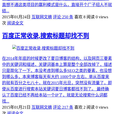
直想不通这类项目的赢利模式是什么，直接开个厂子招人不就
结...
2015年01月24日
互联网文摘
评论 250 条
喜欢 8
阅读 0 views
次
阅读全文
百度正常收录,搜索标题却找不到
在2014年年底的时候更改了夏日博客的结构，以及网页三要素
中的关键词和描述，关键词基本上算是整个全部改掉了，描述
只是简化了一下，本没考虑到哪么多SEO之类的要素，也没想
到哪么多，本来博客每天有大约 1000个IP 左右，单从百度来
的就有百分之七八十，就在2015年元旦，突然没有流量了，即
使从百度进行搜索本站关键词夏日博客都找不到了。 最终确
认了百度已经不再给本站一个IP了，就是无论搜索什么词都
找...
2015年01月21日
互联网文摘
评论 217 条
喜欢 2
阅读 0 views
次
阅读全文