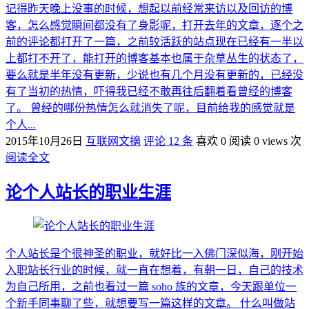
记得昨天晚上没事的时候，想起以前经常来访以及回访的博
客，怎么感觉瞬间都没有了身影呢，打开去年的文章，逐个之
前的评论都打开了一篇，之前较活跃的站点现在已经有一半以
上都打不开了，能打开的博客基本也属于杂草丛生的状态了，
要么就是半年没有更新，少说也有几个月没有更新的，已经没
有了当初的热情，吓得我已经不敢再往后翻着看曾经的博客
了。 曾经的哪份热情怎么就消失了呢，目前给我的感觉就是
个人...
2015年10月26日
互联网文摘
评论 12 条
喜欢 0
阅读 0 views 次
阅读全文
论个人站长的职业生涯
个人站长是个很神圣的职业，就好比一入佛门深似海，刚开始
入职站长行业的时候，就一直在想着，有朝一日，自己的技术
为自己所用，之前也看过一篇 soho 族的文章，今天跟单位一
个新手同事聊了些，就想要写一篇这样的文章。 什么叫做站