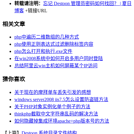
转载请注明：
忘记 Destoon 管理员密码如何找回？ | 夏日
博客
+链接URL
相关文章
php中遍历二维数组的几种方式
php使用正则表达式过滤删除标签内容
php怎么打开和执行.exe文件
在win2008系统中如何开启多用户同时登陆
总结阿里云win主机如何屏蔽某个IP访问
猜你喜欢
关于现在的摩拜单车丢失引发的感想
windows server2008 iis7.5怎么设置防盗链方法
关于PHP对象实例化单个例子的方法
thinkphp截取中文字符串乱码的解决方法
如何隐藏掉集成环境apache+php版本号的方法
【上篇】
Destoon 系统目录文件结构