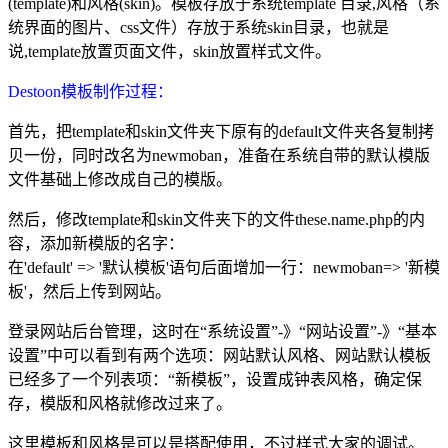
(template)和风格(skin)。模板存放于系统template 目录,风格（系
统界面的图片、css文件）存放于系统skin目录，也就是
说,template放置页面文件，skin放置样式文件。
Destoon模板制作过程：
首先，把template和skin文件夹下原有的default文件夹各复制拷
贝一份，同时改名为newmoban，准备在系统自带的默认模版
文件基础上修改成自己的模版。
然后，修改template和skin文件夹下的文件these.name.php的内
容，添加新模版的名字：
在'default' => '默认模板'语句后面增加一行：newmoban=> '新模
板'，然后上传到网站。
登录网站后台管理，这时在“系统设置”-》“网站设置”-》“基本
设置”中可以看到有两个选项：网站默认风格、网站默认模板
已经多了一个列表项：“新模板”，设置成钟表风格，确定保
存，模版和风格就修改过来了。
这里模板和风格是可以是搭配使用，不过样式大家的调试。