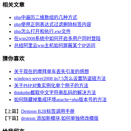
相关文章
php中遍历二维数组的几种方式
php使用正则表达式过滤删除标签内容
php怎么打开和执行.exe文件
在win2008系统中如何开启多用户同时登陆
总结阿里云win主机如何屏蔽某个IP访问
猜你喜欢
关于现在的摩拜单车丢失引发的感想
windows server2008 iis7.5怎么设置防盗链方法
关于PHP对象实例化单个例子的方法
thinkphp截取中文字符串乱码的解决方法
如何隐藏掉集成环境apache+php版本号的方法
【上篇】
Destoon B2B标签调用手册
【下篇】
destoon 添加新模块,如何单独修改模版