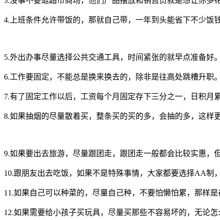
3.没事不要逛超市商场，他们产品摆放和销售员就是想让你多
4.上班条件允许带饭的，那就自己带，一年到头能省下不少饭
5.外出办事尽量选择公共交通工具，时间紧张的就早点准备好
6.工作要固定，不能总是换来换去的，除非是往高处跳槽升职
7.有了固定工作以后，工资每个月固定存下三分之一，日积月
8.如果抽烟的尽量散着买，整条买的买的多，会抽的多，这样
9.如果要出去旅游，尽量跟团走，跟团走一般都会比较实惠，
10.跟朋友出去吃饭，如果不是特殊事情，大家都要选择AA
11.如果自己可以种菜的，尽量自己种，不要怕懒怕累，那样
12.如果需要给小孩子买玩具，尽量买那些不容易坏的，无论