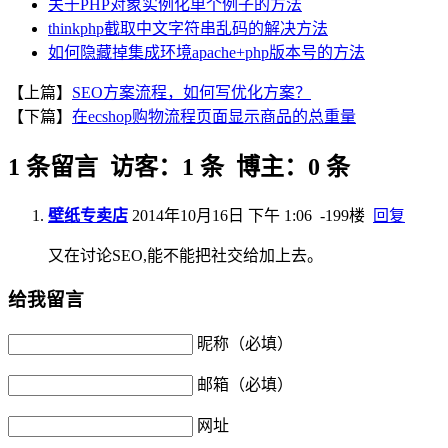
关于PHP对象实例化单个例子的方法
thinkphp截取中文字符串乱码的解决方法
如何隐藏掉集成环境apache+php版本号的方法
【上篇】
SEO方案流程，如何写优化方案？
【下篇】
在ecshop购物流程页面显示商品的总重量
1 条留言 访客：1 条 博主：0 条
壁纸专卖店
2014年10月16日 下午 1:06
-199楼
回复
又在讨论SEO,能不能把社交给加上去。
给我留言
昵称（必填）
邮箱（必填）
网址