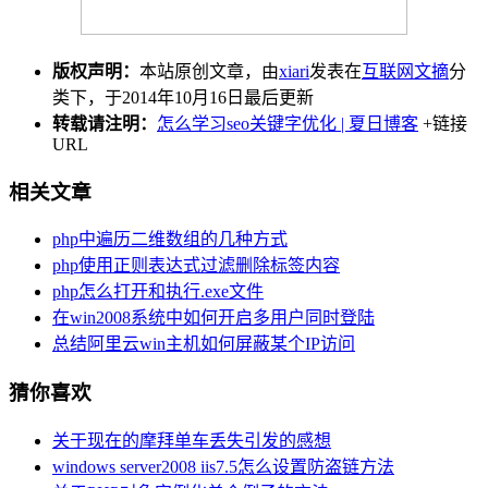
版权声明：
本站原创文章，由
xiari
发表在
互联网文摘
分
类下，于2014年10月16日最后更新
转载请注明：
怎么学习seo关键字优化 | 夏日博客
+链接
URL
相关文章
php中遍历二维数组的几种方式
php使用正则表达式过滤删除标签内容
php怎么打开和执行.exe文件
在win2008系统中如何开启多用户同时登陆
总结阿里云win主机如何屏蔽某个IP访问
猜你喜欢
关于现在的摩拜单车丢失引发的感想
windows server2008 iis7.5怎么设置防盗链方法