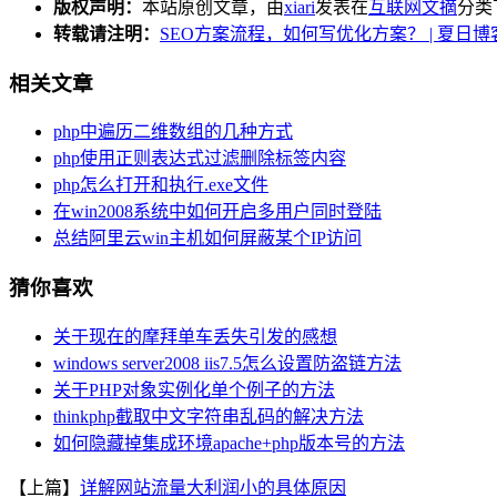
版权声明：
本站原创文章，由
xiari
发表在
互联网文摘
分类
转载请注明：
SEO方案流程，如何写优化方案？ | 夏日博
相关文章
php中遍历二维数组的几种方式
php使用正则表达式过滤删除标签内容
php怎么打开和执行.exe文件
在win2008系统中如何开启多用户同时登陆
总结阿里云win主机如何屏蔽某个IP访问
猜你喜欢
关于现在的摩拜单车丢失引发的感想
windows server2008 iis7.5怎么设置防盗链方法
关于PHP对象实例化单个例子的方法
thinkphp截取中文字符串乱码的解决方法
如何隐藏掉集成环境apache+php版本号的方法
【上篇】
详解网站流量大利润小的具体原因