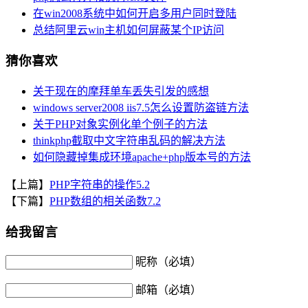
在win2008系统中如何开启多用户同时登陆
总结阿里云win主机如何屏蔽某个IP访问
猜你喜欢
关于现在的摩拜单车丢失引发的感想
windows server2008 iis7.5怎么设置防盗链方法
关于PHP对象实例化单个例子的方法
thinkphp截取中文字符串乱码的解决方法
如何隐藏掉集成环境apache+php版本号的方法
【上篇】
PHP字符串的操作5.2
【下篇】
PHP数组的相关函数7.2
给我留言
昵称（必填）
邮箱（必填）