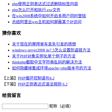
php使用正则表达式过滤删除标签内容
php怎么打开和执行.exe文件
在win2008系统中如何开启多用户同时登陆
总结阿里云win主机如何屏蔽某个IP访问
猜你喜欢
关于现在的摩拜单车丢失引发的感想
windows server2008 iis7.5怎么设置防盗链方法
关于PHP对象实例化单个例子的方法
thinkphp截取中文字符串乱码的解决方法
如何隐藏掉集成环境apache+php版本号的方法
【上篇】
PHP循环控制语句4.2
【下篇】
PHP正则表达式语法规则 6.2
给我留言
昵称（必填）