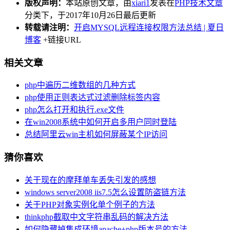
版权声明：
本站原创文章，由
xiari1
发表在
PHP技术文章
分类下，于2017年10月26日最后更新
转载请注明：
开启MYSQL远程连接权限方法总结 | 夏日
博客
+链接URL
相关文章
php中遍历二维数组的几种方式
php使用正则表达式过滤删除标签内容
php怎么打开和执行.exe文件
在win2008系统中如何开启多用户同时登陆
总结阿里云win主机如何屏蔽某个IP访问
猜你喜欢
关于现在的摩拜单车丢失引发的感想
windows server2008 iis7.5怎么设置防盗链方法
关于PHP对象实例化单个例子的方法
thinkphp截取中文字符串乱码的解决方法
如何隐藏掉集成环境apache+php版本号的方法