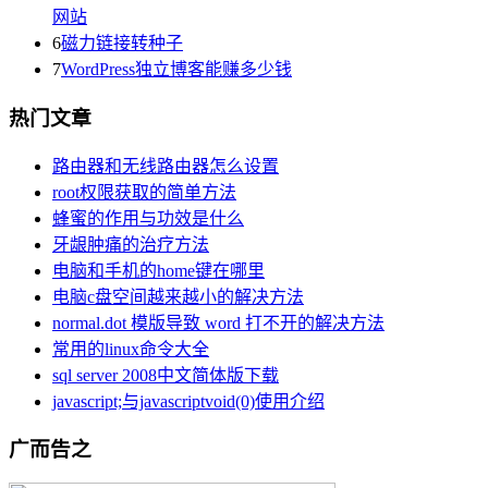
网站
6
磁力链接转种子
7
WordPress独立博客能赚多少钱
热门文章
路由器和无线路由器怎么设置
root权限获取的简单方法
蜂蜜的作用与功效是什么
牙龈肿痛的治疗方法
电脑和手机的home键在哪里
电脑c盘空间越来越小的解决方法
normal.dot 模版导致 word 打不开的解决方法
常用的linux命令大全
sql server 2008中文简体版下载
javascript;与javascriptvoid(0)使用介绍
广而告之