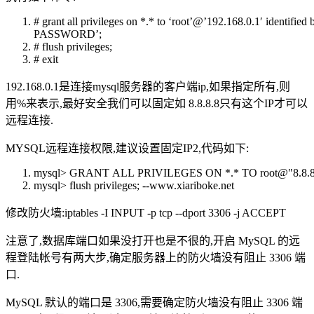
#
grant
all
privileges
on
*.*
to
‘root’@’192.168.0.1′ identified
PASSWORD
’;
# flush
privileges
;
# exit
192.168.0.1是连接mysql服务器的客户端ip,如果指定所有,则
用%来表示,最好安全我们可以固定如 8.8.8.8只有这个IP才可以
远程连接.
MYSQL远程连接权限,建议设置固定IP2,代码如下:
mysql>
GRANT
ALL
PRIVILEGES
ON
*.*
TO
root@
"8.8.
mysql> flush
privileges
;
--www.xiariboke.net
修改防火墙:iptables -I INPUT -p tcp --dport 3306 -j ACCEPT
注意了,数据库端口如果没打开也是不很的,开启 MySQL 的远
程登陆帐号有两大步,确定服务器上的防火墙没有阻止 3306 端
口.
MySQL 默认的端口是 3306,需要确定防火墙没有阻止 3306 端