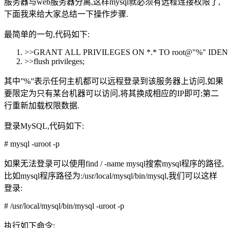
服务器与web服务器分离,这样mysql就必须有远程连接权限了,
下面我来给大家总结一下操作步骤.
最简单的一句,代码如下:
>>
GRANT
ALL
PRIVILEGES
ON
*.*
TO
root@
"%"
IDEN
>>flush
privileges
;
其中”%”表示任何主机都可以远程登录到该服务器上访问,如果
要限定为只有某台机器可以访问,将其换成相应的IP即可;第二
行重新加载权限数据.
登录MySQL,代码如下:
# mysql -uroot -p
如果无法登录可以使用find / -name mysql搜索mysql程序的路径,
比如mysql程序路径为:/usr/local/mysql/bin/mysql,我们可以这样
登录:
# /usr/local/mysql/bin/mysql -uroot -p
执行如下命令: