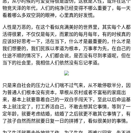
恶，从小时候的可爱变得很是虚伪，这就是人性，或许在这个
物竞天泽的年代，人们的纯净已经变得不哪么重要了，每一天
看着哪么多双空洞的眼神，心里真的好发慌。
人性是万恶的，在这个看似充满美好的世界里，其实每个人都
活得很累，不仅仅是每天，而累加的每月每年，有的时候真的
应该好好思考一下，活在当下，什么才是最重要的，什么才是
我们想要的，我们民族以孝道为根本，万事孝为先，在自己的
仕途不顺的情况下，人们都会说，是否没有尽到孝道呢，但在
当下的社会里，我相信人们依然没有忘记孝道。
只是来自社会的压力让人们喘不过气来，从不敢停歇半分，因
为普通人们根本没有资本，草根从农村或者不富裕的家庭出
来，基本上就要靠着自己的一双白手闯天下，至此以后命运基
本上就注定了，打工养活自己，不敢去想其它事情，等到了一
定年龄，就要考虑结婚，结婚了之后就更不敢其它事情了，有
了孩子自然而然就要日复一日的拼搏了，看似很美好的事情。
为了生活就要去外地找工作，为了生存，而难以回家，先不说