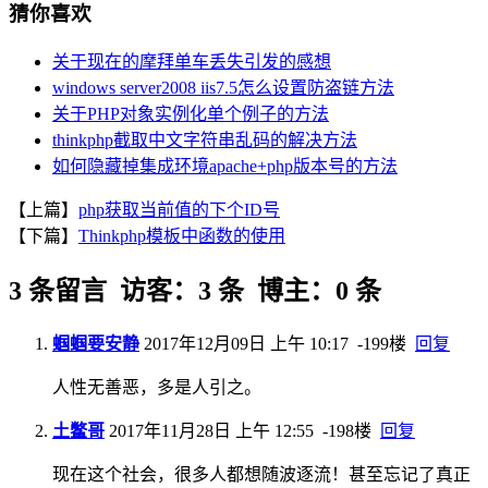
猜你喜欢
关于现在的摩拜单车丢失引发的感想
windows server2008 iis7.5怎么设置防盗链方法
关于PHP对象实例化单个例子的方法
thinkphp截取中文字符串乱码的解决方法
如何隐藏掉集成环境apache+php版本号的方法
【上篇】
php获取当前值的下个ID号
【下篇】
Thinkphp模板中函数的使用
3 条留言 访客：3 条 博主：0 条
蝈蝈要安静
2017年12月09日 上午 10:17
-199楼
回复
人性无善恶，多是人引之。
土鳖哥
2017年11月28日 上午 12:55
-198楼
回复
现在这个社会，很多人都想随波逐流！甚至忘记了真正