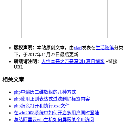
版权声明：
本站原创文章，由
xiari
发表在
生活随笔
分类
下，于2017年11月27日最后更新
转载请注明：
人性本恶之万恶深渊 | 夏日博客
+链接
URL
相关文章
php中遍历二维数组的几种方式
php使用正则表达式过滤删除标签内容
php怎么打开和执行.exe文件
在win2008系统中如何开启多用户同时登陆
总结阿里云win主机如何屏蔽某个IP访问