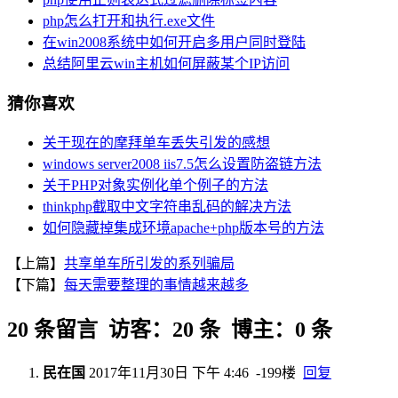
php怎么打开和执行.exe文件
在win2008系统中如何开启多用户同时登陆
总结阿里云win主机如何屏蔽某个IP访问
猜你喜欢
关于现在的摩拜单车丢失引发的感想
windows server2008 iis7.5怎么设置防盗链方法
关于PHP对象实例化单个例子的方法
thinkphp截取中文字符串乱码的解决方法
如何隐藏掉集成环境apache+php版本号的方法
【上篇】
共享单车所引发的系列骗局
【下篇】
每天需要整理的事情越来越多
20 条留言 访客：20 条 博主：0 条
民在国
2017年11月30日 下午 4:46
-199楼
回复