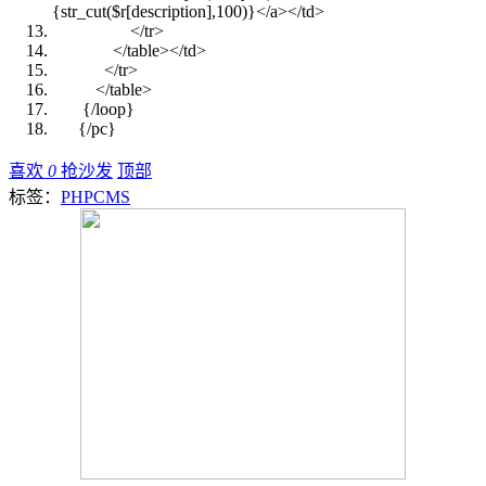
{str_cut($r[description],100)}
</
a
>
</
td
>
</
tr
>
</
table
>
</
td
>
</
tr
>
</
table
>
{/loop}
{/pc}
喜欢
0
抢沙发
顶部
标签：
PHPCMS