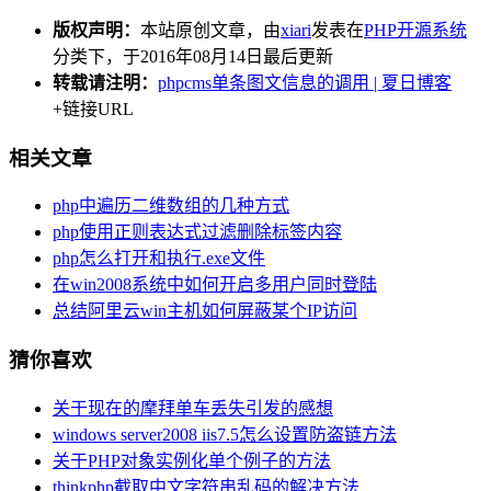
版权声明：
本站原创文章，由
xiari
发表在
PHP开源系统
分类下，于2016年08月14日最后更新
转载请注明：
phpcms单条图文信息的调用 | 夏日博客
+链接URL
相关文章
php中遍历二维数组的几种方式
php使用正则表达式过滤删除标签内容
php怎么打开和执行.exe文件
在win2008系统中如何开启多用户同时登陆
总结阿里云win主机如何屏蔽某个IP访问
猜你喜欢
关于现在的摩拜单车丢失引发的感想
windows server2008 iis7.5怎么设置防盗链方法
关于PHP对象实例化单个例子的方法
thinkphp截取中文字符串乱码的解决方法