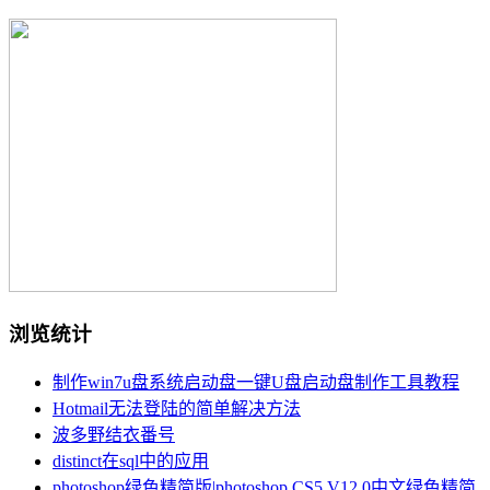
浏览统计
制作win7u盘系统启动盘一键U盘启动盘制作工具教程
Hotmail无法登陆的简单解决方法
波多野结衣番号
distinct在sql中的应用
photoshop绿色精简版|photoshop CS5 V12.0中文绿色精简