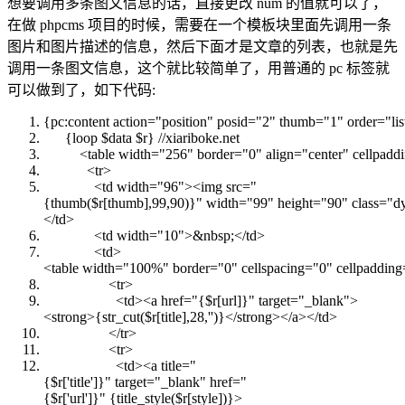
想要调用多条图文信息的话，直接更改 num 的值就可以了，
在做 phpcms 项目的时候，需要在一个模板块里面先调用一条
图片和图片描述的信息，然后下面才是文章的列表，也就是先
调用一条图文信息，这个就比较简单了，用普通的 pc 标签就
可以做到了，如下代码:
{pc:content
action
=
"position"
posid
=
"2"
thumb
=
"1"
order
=
"li
{loop $data $r} //xiariboke.net
<
table
width
=
"256"
border
=
"0"
align
=
"center"
cellpadd
<
tr
>
<
td
width
=
"96"
>
<
img
src
=
"
{thumb($r[thumb],99,90)}"
width
=
"99"
height
=
"90"
class
=
"d
</
td
>
<
td
width
=
"10"
>
&nbsp;
</
td
>
<
td
>
<
table
width
=
"100%"
border
=
"0"
cellspacing
=
"0"
cellpadding
<
tr
>
<
td
>
<
a
href
=
"{$r[url]}"
target
=
"_blank"
>
<
strong
>
{str_cut($r[title],28,'')}
</
strong
>
</
a
>
</
td
>
</
tr
>
<
tr
>
<
td
>
<
a
title
=
"
{$r['title']}"
target
=
"_blank"
href
=
"
{$r['url']}"
{title_style($r[style])}
>