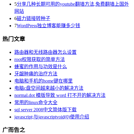
5
分享几种长期可用的youtube翻墙方法,免费翻墙上国外
网站
6
磁力链接转种子
7
WordPress独立博客能赚多少钱
热门文章
路由器和无线路由器怎么设置
root权限获取的简单方法
蜂蜜的作用与功效是什么
牙龈肿痛的治疗方法
电脑和手机的home键在哪里
电脑c盘空间越来越小的解决方法
normal.dot 模版导致 word 打不开的解决方法
常用的linux命令大全
sql server 2008中文简体版下载
javascript;与javascriptvoid(0)使用介绍
广而告之