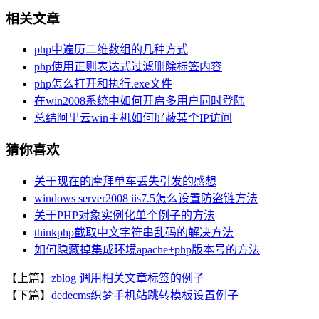
相关文章
php中遍历二维数组的几种方式
php使用正则表达式过滤删除标签内容
php怎么打开和执行.exe文件
在win2008系统中如何开启多用户同时登陆
总结阿里云win主机如何屏蔽某个IP访问
猜你喜欢
关于现在的摩拜单车丢失引发的感想
windows server2008 iis7.5怎么设置防盗链方法
关于PHP对象实例化单个例子的方法
thinkphp截取中文字符串乱码的解决方法
如何隐藏掉集成环境apache+php版本号的方法
【上篇】
zblog 调用相关文章标签的例子
【下篇】
dedecms织梦手机站跳转模板设置例子