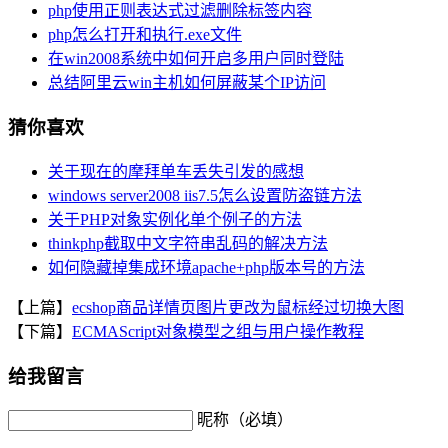
php使用正则表达式过滤删除标签内容
php怎么打开和执行.exe文件
在win2008系统中如何开启多用户同时登陆
总结阿里云win主机如何屏蔽某个IP访问
猜你喜欢
关于现在的摩拜单车丢失引发的感想
windows server2008 iis7.5怎么设置防盗链方法
关于PHP对象实例化单个例子的方法
thinkphp截取中文字符串乱码的解决方法
如何隐藏掉集成环境apache+php版本号的方法
【上篇】
ecshop商品详情页图片更改为鼠标经过切换大图
【下篇】
ECMAScript对象模型之组与用户操作教程
给我留言
昵称（必填）