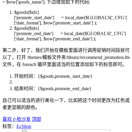
= $row['goods_name']; 下边增加如下的代码:
$goods
[
$idx
]
['promote_start_date'] = local_date(
$GLOBALS
['_CFG']
['date_format'],
$row
['promote_start_date'] );
$goods
[
$idx
]
['promote_end_date'] = local_date(
$GLOBALS
['_CFG']
['date_format'],
$row
['promote_end_date'] );
第二步，好了，我们开始在模板里面进行调用促销时间段就可
以了，打开 /themes/模板文件夹/library/recommend_promotion.lbi
文件，在 foreach 循环里面适当的位置添加如下的标签即可。
开始时间：{$goods.promote_start_date}
结束时间：{$goods.promote_end_date}
自己可以适当的进行美化一下，比如把这个时间更改为红色或
者更显眼的颜色。
喜欢
0
抢沙发
顶部
标签：
EcShop