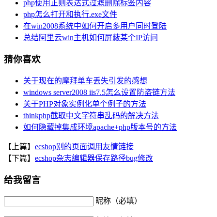
php使用正则表达式过滤删除标签内容
php怎么打开和执行.exe文件
在win2008系统中如何开启多用户同时登陆
总结阿里云win主机如何屏蔽某个IP访问
猜你喜欢
关于现在的摩拜单车丢失引发的感想
windows server2008 iis7.5怎么设置防盗链方法
关于PHP对象实例化单个例子的方法
thinkphp截取中文字符串乱码的解决方法
如何隐藏掉集成环境apache+php版本号的方法
【上篇】
ecshop别的页面调用友情链接
【下篇】
ecshop杂志编辑器保存路径bug修改
给我留言
昵称（必填）