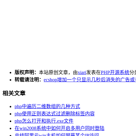
版权声明：
本站原创文章，由
xiari
发表在
PHP开源系统
分
转载请注明：
ecshop增加一个只显示几秒后消失的广告或
相关文章
php中遍历二维数组的几种方式
php使用正则表达式过滤删除标签内容
php怎么打开和执行.exe文件
在win2008系统中如何开启多用户同时登陆
总结阿里云win主机如何屏蔽某个IP访问