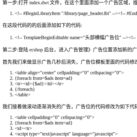
第一步:打开 index.dwt 文件，在这个里面添加一个广告区域，
<!-- #BeginLibraryItem
"/library/page_header.lbi"
--><!-- #End
在这段代码的的后面添加如下的代码:
<!-- TemplateBeginEditable name=
"头部横幅广告位"
--><!--
第二步:登陆 ecshop 后台，进入广告管理》广告位置添加
首先我们来做显示广告几秒后消失，广告位模板里面的代码修改
<table align=
"center"
cellpadding=
"0"
cellspacing=
"0"
>
{
foreach
from=
$ads
item=ad}
<tr><td>{
$ad
}</td></tr>
{/
foreach
}
</table>
我们接着做滚动逐渐消失的广告，广告位的代码修改为如下代码
<table cellpadding=
"0"
cellspacing=
"0"
>
{
foreach
from=
$ads
item=ad}
<td><tr>
<script type=
"text/javascript"
language=
"javascript"
>