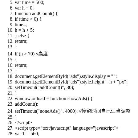
var
time = 500;
var
h = 0;
function
addCount() {
if
(time > 0) {
time--;
h = h + 5;
}
else
{
return
;
}
if
(h > 70)
//高度
{
return
;
}
document.getElementById(
"ads"
).style.display =
""
;
document.getElementById(
"ads"
).style.height = h +
"px"
;
setTimeout(
"addCount()"
, 30);
}
window.onload =
function
showAds() {
addCount();
setTimeout(
"noneAds()"
, 4000);
//停留时间自己适当调整
}
</script>
<script type=
"text/javascript"
language=
"javascript"
>
var
T = 560;