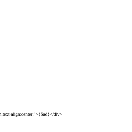
text-align:center;"
>{
$ad
}</div>