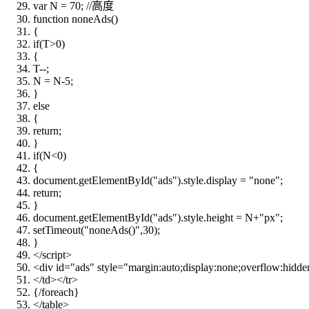
var
N = 70;
//高度
function
noneAds()
{
if
(T>0)
{
T--;
N = N-5;
}
else
{
return
;
}
if
(N<0)
{
document.getElementById(
"ads"
).style.display =
"none"
;
return
;
}
document.getElementById(
"ads"
).style.height = N+
"px"
;
setTimeout(
"noneAds()"
,30);
}
</script>
<div id=
"ads"
style=
"margin:auto;display:none;overflow:hidden;
</td></tr>
{/
foreach
}
</table>