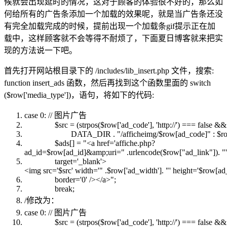
候就会出现延时的情况，这对于顾客的体验很不好的，那么如
何给所有的广告条添加一个加载的效果呢，就是当广告条还没
有完全加载完成的时候，提前出现一个加载条gif提示正在加
载中，这样顾客就不会等得不耐烦了，下面夏日博客就来把实
现的方法说一下吧。
首先打开网站根目录下的 /includes/lib_insert.php 文件，搜索:
function insert_ads 函数，然后再找到这个函数里面的 switch
($row['media_type'])，语句，将如下的代码:
case
0:
// 图片广告
$src
= (
strpos
(
$row
['ad_code'], 'http:
//') === false && 
DATA_DIR .
"/afficheimg/$row[ad_code]"
:
$r
$ads
[] =
"<a href='affiche.php?
ad_id=$row[ad_id]&amp;uri="
.urlencode(
$row
[
"ad_link"
]).
"'
target='_blank'>
<img src='$src' width='"
.
$row
['ad_width'].
"' height='$row[ad
border='0' /></a>"
;
break
;
/修改为：
case
0:
// 图片广告
$src
= (
strpos
(
$row
['ad_code'], 'http:
//') === false && 