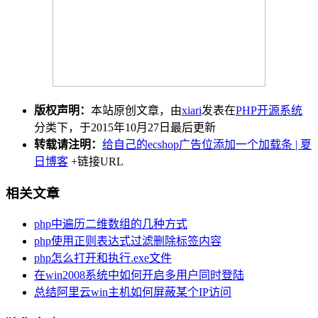
版权声明：
本站原创文章，由
xiari
发表在
PHP开源系统
分类下，于2015年10月27日最后更新
转载请注明：
给自己的ecshop广告位添加一个加载条 | 夏
日博客
+链接URL
相关文章
php中遍历二维数组的几种方式
php使用正则表达式过滤删除标签内容
php怎么打开和执行.exe文件
在win2008系统中如何开启多用户同时登陆
总结阿里云win主机如何屏蔽某个IP访问