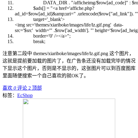
DATA_DIR .
"/afficheimg/$row[ad_code]"
:
$r
$ads
[] =
"<a href='affiche.php?
ad_id=$row[ad_id]&amp;uri="
.urlencode(
$row
[
"ad_link"
]).
"'
target='_blank'>
<img src='themes/xiariboke/images/life/lz.gif.png' data-
src='$src' width='"
.
$row
['ad_width'].
"' height='$row[ad_heigh
border='0' /></a>"
;
break
;
注意第二段中 themes/xiariboke/images/life/lz.gif.png 这个图片，
这就是提前要加载的图片了，在广告条还没有加载完毕的情况
下显示这个图片，否则是不显示的，这张图片可以到百度图库
里面随便搜索一个自己喜欢的就OK了。
喜欢
0
评论 2
顶部
标签：
EcShop