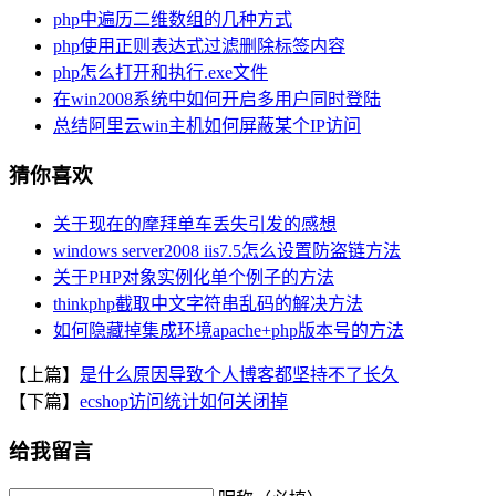
php中遍历二维数组的几种方式
php使用正则表达式过滤删除标签内容
php怎么打开和执行.exe文件
在win2008系统中如何开启多用户同时登陆
总结阿里云win主机如何屏蔽某个IP访问
猜你喜欢
关于现在的摩拜单车丢失引发的感想
windows server2008 iis7.5怎么设置防盗链方法
关于PHP对象实例化单个例子的方法
thinkphp截取中文字符串乱码的解决方法
如何隐藏掉集成环境apache+php版本号的方法
【上篇】
是什么原因导致个人博客都坚持不了长久
【下篇】
ecshop访问统计如何关闭掉
给我留言