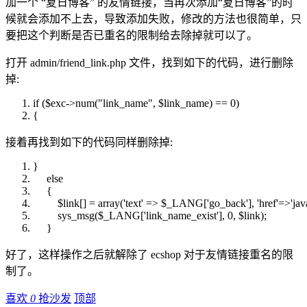
加一个 “夏日博客” 的友情链接，当再次添加“夏日博客”的时
候就会添加不上去，导致添加失败，修改的方法也很简单，只
要把这个判断是否已重名的限制给去除掉就可以了。
打开 admin/friend_link.php 文件，找到如下的代码，进行删除
掉:
if
(
$exc
->num(
"link_name"
,
$link_name
) == 0)
{
接着再找到如下的代码同样删除掉:
}
else
{
$link
[] =
array
('text' =>
$_LANG
['go_back'], 'href'=>'jav
sys_msg(
$_LANG
['link_name_exist'], 0,
$link
);
}
好了，这样操作之后就解除了 ecshop 对于友情链接重名的限
制了。
喜欢
0
抢沙发
顶部