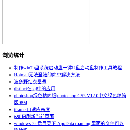
浏览统计
制作win7u盘系统启动盘一键U盘启动盘制作工具教程
Hotmail无法登陆的简单解决方法
波多野结衣番号
distinct在sql中的应用
photoshop绿色精简版|photoshop CS5 V12.0中文绿色精简
版98M
iframe 自适应高度
js如何刷新当前页面
windows 7 c盘目录下 AppData roaming 里面的文件可以