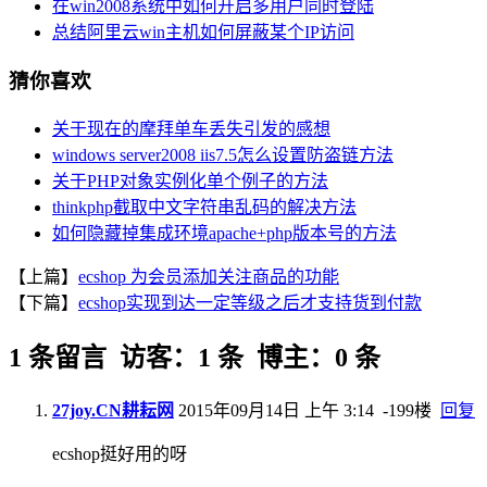
在win2008系统中如何开启多用户同时登陆
总结阿里云win主机如何屏蔽某个IP访问
猜你喜欢
关于现在的摩拜单车丢失引发的感想
windows server2008 iis7.5怎么设置防盗链方法
关于PHP对象实例化单个例子的方法
thinkphp截取中文字符串乱码的解决方法
如何隐藏掉集成环境apache+php版本号的方法
【上篇】
ecshop 为会员添加关注商品的功能
【下篇】
ecshop实现到达一定等级之后才支持货到付款
1 条留言 访客：1 条 博主：0 条
27joy.CN耕耘网
2015年09月14日 上午 3:14
-199楼
回复
ecshop挺好用的呀