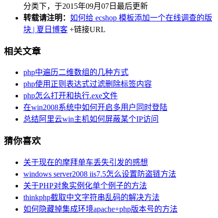
分类下，于2015年09月07日最后更新
转载请注明：
如何给 ecshop 模板添加一个在线调查的版
块 | 夏日博客
+链接URL
相关文章
php中遍历二维数组的几种方式
php使用正则表达式过滤删除标签内容
php怎么打开和执行.exe文件
在win2008系统中如何开启多用户同时登陆
总结阿里云win主机如何屏蔽某个IP访问
猜你喜欢
关于现在的摩拜单车丢失引发的感想
windows server2008 iis7.5怎么设置防盗链方法
关于PHP对象实例化单个例子的方法
thinkphp截取中文字符串乱码的解决方法
如何隐藏掉集成环境apache+php版本号的方法