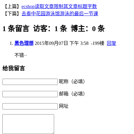
【上篇】
ecshop读取文章限制其文章标题字数
【下篇】
去泰中花园游泳馆游泳的最后一节课
1 条留言 访客：1 条 博主：0 条
黑色理想
2015年09月07日 下午 3:58
-199楼
回复
不错··
给我留言
昵称（必填）
邮箱（必填）
网址