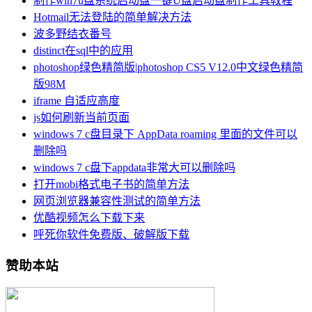
制作win7u盘系统启动盘一键U盘启动盘制作工具教程
Hotmail无法登陆的简单解决方法
波多野结衣番号
distinct在sql中的应用
photoshop绿色精简版|photoshop CS5 V12.0中文绿色精简
版98M
iframe 自适应高度
js如何刷新当前页面
windows 7 c盘目录下 AppData roaming 里面的文件可以
删除吗
windows 7 c盘下appdata非常大可以删除吗
打开mobi格式电子书的简单方法
网页浏览器兼容性测试的简单方法
优酷视频怎么下载下来
呼死你软件免费版、破解版下载
赞助本站