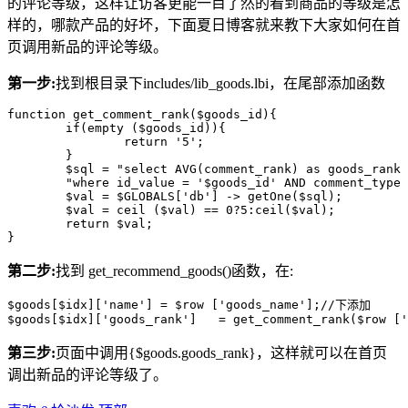
的评论等级，这样让访客更能一目了然的看到商品的等级是怎
样的，哪款产品的好坏，下面夏日博客就来教下大家如何在首
页调用新品的评论等级。
第一步:
找到根目录下includes/lib_goods.lbi，在尾部添加函数
function get_comment_rank($goods_id){

	if(empty ($goods_id)){

		return '5';

	}	  

	$sql = "select AVG(comment_rank) as goods_rank from".$GLOBALS ['ecs']->table('comment').

	"where id_value = '$goods_id' AND comment_type = 0 AND parent_id = 0 AND status =1";

	$val = $GLOBALS['db'] -> getOne($sql);

	$val = ceil ($val) == 0?5:ceil($val);

	return $val;

第二步:
找到 get_recommend_goods()函数，在:
$goods[$idx]['name'] = $row ['goods_name'];//下添加

第三步:
页面中调用{$goods.goods_rank}，这样就可以在首页
调出新品的评论等级了。