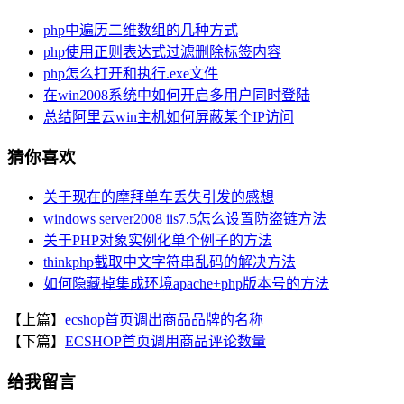
php中遍历二维数组的几种方式
php使用正则表达式过滤删除标签内容
php怎么打开和执行.exe文件
在win2008系统中如何开启多用户同时登陆
总结阿里云win主机如何屏蔽某个IP访问
猜你喜欢
关于现在的摩拜单车丢失引发的感想
windows server2008 iis7.5怎么设置防盗链方法
关于PHP对象实例化单个例子的方法
thinkphp截取中文字符串乱码的解决方法
如何隐藏掉集成环境apache+php版本号的方法
【上篇】
ecshop首页调出商品品牌的名称
【下篇】
ECSHOP首页调用商品评论数量
给我留言