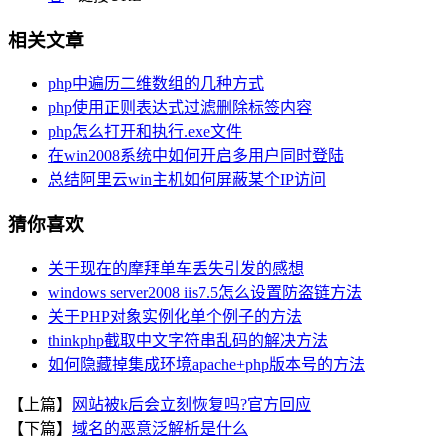
相关文章
php中遍历二维数组的几种方式
php使用正则表达式过滤删除标签内容
php怎么打开和执行.exe文件
在win2008系统中如何开启多用户同时登陆
总结阿里云win主机如何屏蔽某个IP访问
猜你喜欢
关于现在的摩拜单车丢失引发的感想
windows server2008 iis7.5怎么设置防盗链方法
关于PHP对象实例化单个例子的方法
thinkphp截取中文字符串乱码的解决方法
如何隐藏掉集成环境apache+php版本号的方法
【上篇】
网站被k后会立刻恢复吗?官方回应
【下篇】
域名的恶意泛解析是什么