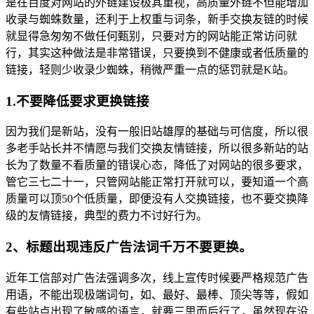
是在百度对网站的外链建设极其重视，高质量外链不但能增加
收录与蜘蛛数量，还利于上权重与词条，新手交换友链的时候
就显得急匆匆不做任何甄别，只要对方的网站能正常访问就
行，其实这种做法是非常错误，只要换到不健康或者低质量的
链接，轻则少收录少蜘蛛，稍微严重一点的惩罚就是K站。
1.不要降低要求更换链接
因为我们是新站，没有一般旧站雄厚的基础与可信度，所以很
多老手站长并不情愿与我们交换友情链接，所以很多新站的站
长为了数量不看质量的错误心态，降低了对网站的很多要求，
管它三七二十一，只管网站能正常打开就可以，要知道一个高
质量可以顶50个低质量，即便没有人交换链接，也不要交换降
级的友情链接，典型的费力不讨好行为。
2、标题出现违反广告法词千万不要更换。
近年工信部对广告法强调多次，线上宣传时候要严格规范广告
用语，不能出现极端词句，如、最好、最棒、顶尖等等，假如
有些站点出现了敏感的语言，就要三思而后行了，虽然现在没