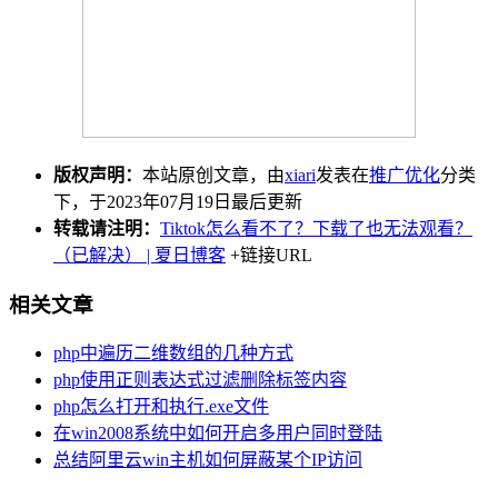
版权声明：
本站原创文章，由
xiari
发表在
推广优化
分类
下，于2023年07月19日最后更新
转载请注明：
Tiktok怎么看不了？下载了也无法观看？
（已解决） | 夏日博客
+链接URL
相关文章
php中遍历二维数组的几种方式
php使用正则表达式过滤删除标签内容
php怎么打开和执行.exe文件
在win2008系统中如何开启多用户同时登陆
总结阿里云win主机如何屏蔽某个IP访问