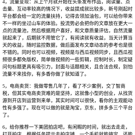
4，流量变现：从上个月就开始在头条发布作品，阅读量、点
击量、互动率较高的情况下，收益提成就比较多，新号刚起时
平台都会给一定的流量扶持，记得去领加油包，可以给你带来
不一样的坐过山车的体验。投流势必会把你的文章放在更大一
点的流量池，然后根据用户喜好，和文章质量评估，自然流量
就起来了，后期就不用管它了，有阅读就有收益，当天计算当
天的收益，随时监控数据，做后面发布文章动态的参考也是很
不错的。同时也可以视频，视频是与西瓜视频同步，且西瓜视
频很多都免版权，简单做视频的一些剪辑，控制时长，制定疑
问句标题更具有吸引力，封面与话题相关，且合法合规，别怕
流量不来找你，有多香你做了就知道了。
5，电商卖货：我做零售几年了，看了不少案例，交了智商
税，但其实电商卖货难的是坚持，这就像小型的创业，从找货
源到开店到运营到来单，其实时间可以很快，看你的主观能动
性有多强了。现在可以做的就是淘宝，京东，拼多多三个平台
了。
6，给你推荐一下美团拍店吧，有闲暇的时间，就出去走走，
打开拍店，根据任务提示去拍店铺，一个手机就能搞定，还能