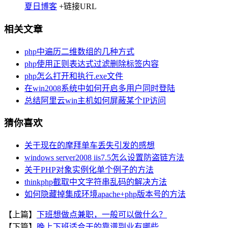
夏日博客
+链接URL
相关文章
php中遍历二维数组的几种方式
php使用正则表达式过滤删除标签内容
php怎么打开和执行.exe文件
在win2008系统中如何开启多用户同时登陆
总结阿里云win主机如何屏蔽某个IP访问
猜你喜欢
关于现在的摩拜单车丢失引发的感想
windows server2008 iis7.5怎么设置防盗链方法
关于PHP对象实例化单个例子的方法
thinkphp截取中文字符串乱码的解决方法
如何隐藏掉集成环境apache+php版本号的方法
【上篇】
下班想做点兼职，一般可以做什么？
【下篇】
晚上下班适合干的靠谱副业有哪些