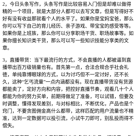
2，今日头条写作，头条写作是比较容易入门但是却难以做得
精的一个项目，就是大部分人都可以去写文章，但是写得好不
好有没有收益那就看个人的水平了。如果你是宝妈宝爸，那么
你可以写下自己的育儿经历、亲子游戏、带宝宝的感受等等。
如果你是上班族，那么你可以分享职场干货、职场故事等。如
果你擅长知识类干货，那么可以写一些知识技能分享类的文
章。
3，直播带货：当下最流行的方式，不会直播的人都被逼到直
播带出百万级销量也有。首先第一点，合法合规合乎社会礼
徳，单纯靠博眼球的方式，以为讨巧但不一定讨好，还不长
久，这种“乞丐流量”一点内涵都没有。现在直播带货没有货源
都能卖了，定好方向和内容，把控好直播节奏，观看几十个人
都能为你的努力买单，前期得做足了准备，可以试错，但要及
时调整，懂得发现差别，与对标相比，不断优化，产品也是个
窍门，不要贪图佣金高什么都带，这样匹配的用户流量也不精
准，达到一定数据可以投引流，小试牛刀即可，别乱投而得不
偿失。