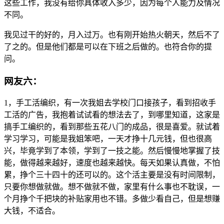
这些工作，我没有给你具体收入多少，因为每个人能力及情况
不同。
我见过干的好的，月入过万。也有刚开始热火朝天，然后不了
了之的。但是他们都是可以在下班之后做的。也符合你的提
问。
网友六：
1，手工活编织，有一次我姐去学校门口接孩子，看到招收手
工活的广告，我抱着试试看的想法去了，到哪里知道，这家是
搞手工编织的，看到那些五花八门的成品，很是喜爱。就试着
学习学习，可能是我姐笨吧，一天才挣十几元钱，但也很高
兴，毕竟学到了本领，学到了一技之能。然后慢慢地掌握了技
能，做得越来越好，速度也越来越快。每天如果认真做，不怕
累，挣个三十四十的还可以的。这个活主要是没有时间限制，
只要你想做就做。想不做就不做，家里有什么事也不耽误，一
个月挣个千把块的补贴家用也不错。多做少看自己，但是想赚
大钱，不适合。