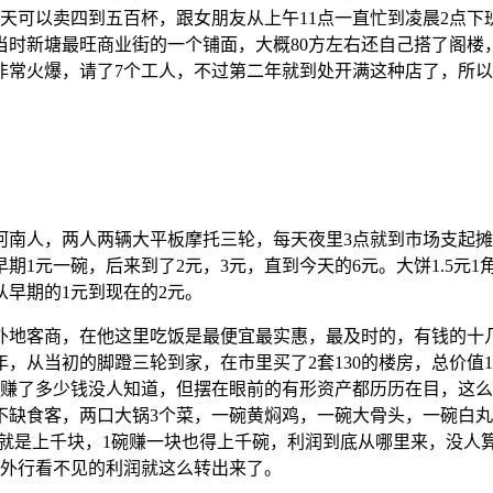
一天可以卖四到五百杯，跟女朋友从上午11点一直忙到凌晨2点
时新塘最旺商业街的一个铺面，大概80方左右还自己搭了阁楼，
非常火爆，请了7个工人，不过第二年就到处开满这种店了，所
河南人，两人两辆大平板摩托三轮，每天夜里3点就到市场支起摊
期1元一碗，后来到了2元，3元，直到今天的6元。大饼1.5元
从早期的1元到现在的2元。
外地客商，在他这里吃饭是最便宜最实惠，最及时的，有钱的十
从当初的脚蹬三轮到家，在市里买了2套130的楼房，总价值1
他赚了多少钱没人知道，但摆在眼前的有形资产都历历在目，这
不缺食客，两口大锅3个菜，一碗黄焖鸡，一碗大骨头，一碗白
每天就是上千块，1碗赚一块也得上千碗，利润到底从哪里来，没
，外行看不见的利润就这么转出来了。