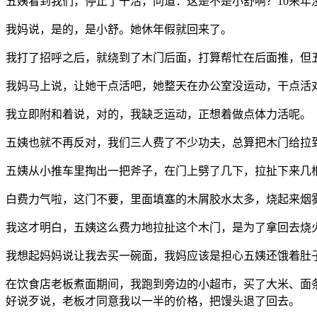
五姨看到我们，停止了干活，问道：这是不是小舒啊？10来年
我妈说，是的，是小舒。她休年假就回来了。
我打了招呼之后，就绕到了木门后面，打算帮忙在后面推，但
我妈马上说，让她干点活吧，她整天在办公室没运动，干点活
我立即附和着说，对的，我缺乏运动，正想着做点体力活呢。
五姨也就不再反对，我们三人费了不少功夫，总算把木门给拉
五姨从小推车里掏出一把斧子，在门上劈了几下，拉扯下来几
白费力气啦，这门不要，里面填塞的木屑胶水太多，烧起来烟
我这才明白，五姨这么费力地拉扯这个木门，是为了拿回去烧
我想起妈妈说让我去买一碗面，我妈应该是担心五姨还饿着肚
在饮食店老板煮面期间，我跑到旁边的小超市，买了大米、面
好说歹说，老板才同意我以一半的价格，把馒头退了回去。