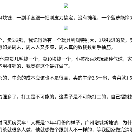
4块钱，一副手套跟一把削皮刀搞定，没有摊租，一个菠萝能挣
个，卖5块钱，我记得她有一个玩具利润特别大，3块钱进的货，
假如是周末，周末人又多嘛，周末真的数钱数到手抽筋。
他拿货几毛钱一个，卖10块钱一个，小孩都喜欢玩那种气球，家
不用推销的，我觉得这个最好做了。
，牛杂的成本应该也不是很高，卖的牛杂2.5一串，青菜就1.5一串
资强多了，打工是不可能的，这辈子是不可能打工的，自己摆摊
间买房买车！大概是13年4月份的样子，广州增城新塘镇，为
奶茶就很多人做，他就想做个跟别人不一样的，等我回家做完清