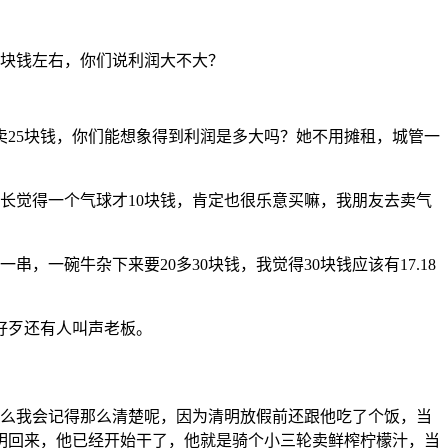
3块钱左右，你们说利润大不大？
卖25块钱，你们能想象得到利润是多大吗？她不用摊租，城管一
长觉得一个气球才10块钱，肯定也很乐意买嘛，我朋友去卖气
，一碗牛杂下来要20多30块钱，我觉得30块钱应该有17.18
好歹还有人叫声老板。
什么我会记得那么清楚呢，因为清明放假前还跟他吃了个饭，当
明回来，他已经开始干了，他就是骑个小三轮卖鲜榨柠檬汁，当