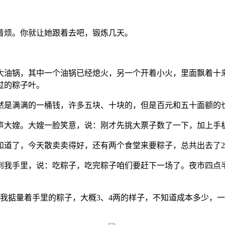
？
着烦。你就让她跟着去吧，锻炼几天。
大油锅，其中一个油锅已经熄火，另一个开着小火，里面飘着十
过的粽子叶。
然是满满的一桶钱，许多五块、十块的，但是百元和五十面额的
大嫂。大嫂一脸笑意，说：刚才先挑大票子数了一下，加上手机收
道了，今天散卖卖得好，还有两个食堂来要粽子，总共出去了20
到我手里，说：吃粽子，吃完粽子咱们要赶下一场了。夜市四点
4元。我掂量着手里的粽子，大概3、4两的样子，不知道成本多少