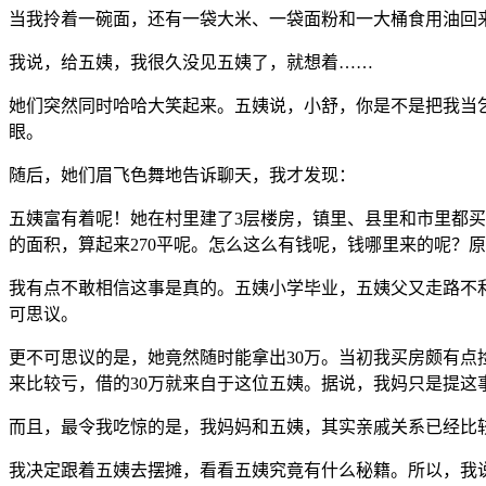
当我拎着一碗面，还有一袋大米、一袋面粉和一大桶食用油回
我说，给五姨，我很久没见五姨了，就想着……
她们突然同时哈哈大笑起来。五姨说，小舒，你是不是把我当
眼。
随后，她们眉飞色舞地告诉聊天，我才发现：
五姨富有着呢！她在村里建了3层楼房，镇里、县里和市里都买
的面积，算起来270平呢。怎么这么有钱呢，钱哪里来的呢？
我有点不敢相信这事是真的。五姨小学毕业，五姨父又走路不
可思议。
更不可思议的是，她竟然随时能拿出30万。当初我买房颇有
来比较亏，借的30万就来自于这位五姨。据说，我妈只是提这
而且，最令我吃惊的是，我妈妈和五姨，其实亲戚关系已经比
我决定跟着五姨去摆摊，看看五姨究竟有什么秘籍。所以，我