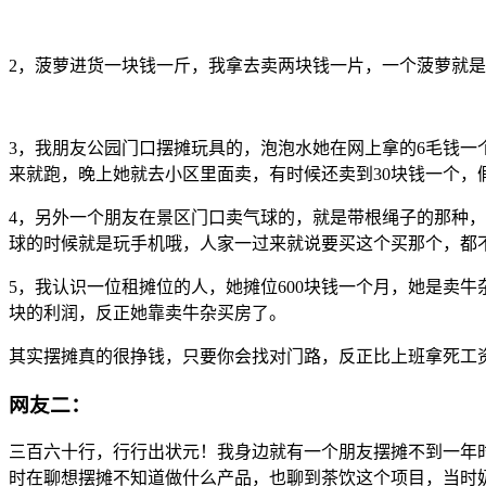
2，菠萝进货一块钱一斤，我拿去卖两块钱一片，一个菠萝就是
3，我朋友公园门口摆摊玩具的，泡泡水她在网上拿的6毛钱一
来就跑，晚上她就去小区里面卖，有时候还卖到30块钱一个，
4，另外一个朋友在景区门口卖气球的，就是带根绳子的那种，
球的时候就是玩手机哦，人家一过来就说要买这个买那个，都
5，我认识一位租摊位的人，她摊位600块钱一个月，她是卖牛杂的
块的利润，反正她靠卖牛杂买房了。
其实摆摊真的很挣钱，只要你会找对门路，反正比上班拿死工
网友二：
三百六十行，行行出状元！我身边就有一个朋友摆摊不到一年时
时在聊想摆摊不知道做什么产品，也聊到茶饮这个项目，当时