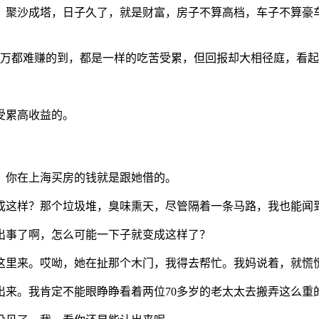
，聚沙成塔，日子久了，就是财富，房子不算高档，车子不算豪
0万都难赚的到，都是一样的吃苦受累，但回报却大相径庭，看
受累高收益的。
，你在上海买房的钱就是跟她借的。
魄成这样？那个垃圾堆，臭味熏天，尽管隔着一条马路，我也能闻
出事了啊，怎么可能一下子就变成这样了？
这里来。哎呦，她在扯那个木门，我得去帮忙。我妈说着，就慌
出来。我肯定不能眼睁睁看着两位70多岁的老太太去搬弄这么重