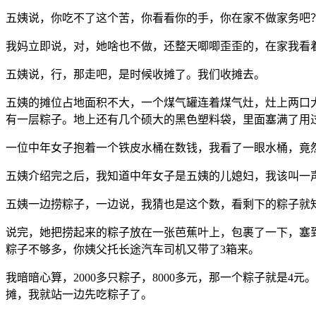
五姨说，你吃不了这个苦，你看看你的手，你在家不做家务吧
我妈立即说，对，她啥也不做，还整天唧唧歪歪的，在家我看
五姨说，行，那走吧，是时候收摊了。我们收摊去。
五姨的摊位占地面积不大，一个煤气罐连着煤气灶，灶上两口
有一层粽子。地上还有几个硕大的黑色塑料袋，里面塞满了用
一位中年女子抱着一个铁皮水桶在数钱，我看了一眼水桶，竟
五姨介绍完之后，我知道中年女子是五姨的儿媳妇，我该叫一声
五姨一边捞粽子，一边说，我猜也是这个数，看剩下的粽子就知
说完，她把捞起来的粽子放在一张芭蕉叶上，包裹了一下，塞
粽子不够多，你姨父托长途汽车司机又带了3箱来。
我暗暗心算，2000多只粽子，8000多元，那一个粽子就是
摊，我就站一边先吃粽子了。