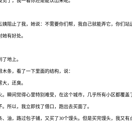
没见了，我一看你还是能认出来呢。
五姨阻止了我，她说：不需要你们帮，我自己就能弄它，你们站
对她有好处。
到了地上。
根木条，看了一下里面的结构，说：
雾大，还臭。
火。瞬间觉得心里特别难受，在这个城市，几乎所有小区都覆盖
子。所以，我立即找了借口，跑出去买面了。
条、油，路过包子铺，又买了30个馒头。但是买完馒头，我又有