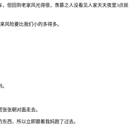
车，但回到老家风光得很，羡慕之人没看见人家天天夜里3点就
起来风险要比我们小的多得多。
到。
慌张张朝对面走去。
的东西，所以立即跟着我妈跑了过去。