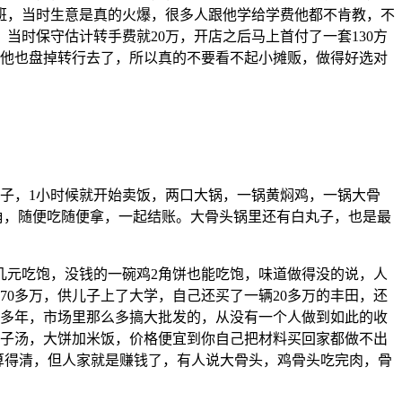
下班，当时生意是真的火爆，很多人跟他学给学费他都不肯教，不
当时保守估计转手费就20万，开店之后马上首付了一套130方
以他也盘掉转行去了，所以真的不要看不起小摊贩，做得好选对
子，1小时候就开始卖饭，两口大锅，一锅黄焖鸡，一锅大骨
1角，随便吃随便拿，一起结账。大骨头锅里还有白丸子，也是最
几元吃饱，没钱的一碗鸡2角饼也能吃饱，味道做得没的说，人
70多万，供儿子上了大学，自己还买了一辆20多万的丰田，还
么多年，市场里那么多搞大批发的，从没有一个人做到如此的收
丸子汤，大饼加米饭，价格便宜到你自己把材料买回家都做不出
人算得清，但人家就是赚钱了，有人说大骨头，鸡骨头吃完肉，骨