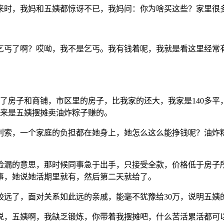
来时，我妈和五姨都惊讶不已，我妈问：你为啥买这些？家里很
乞丐了啊？哎呦，我不是乞丐。我有钱着呢，我就是看这里经常
了房子和商铺，市区里的房子，比我家的还大，我家是140多平
原来是五姨摆摊卖油炸粽子赚的。
利索，一个家庭的负担都在她身上，她怎么这么能挣钱呢？油炸
点捡漏的意思，那时候同事急于出手，只接受全款，价格低于房子
事，她说她活期里就有，然后第二天就给了。
较远了，面对关系如此远的亲戚，能毫不犹豫给30万，说明五姨
说，五姨啊，我缺乏锻炼，你带着我摆摊吧，什么苦活累活都可