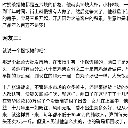
时奶茶摆摊都是五六块的价格，他就卖10块大杯，小杯8块，
到半年时间，街上就慢慢有人做了，然后竞争大了，他就盘下当
的房子，宝马三系开起，开店因为之前客户的积累，生意也是
产品年入百万不是梦！
网友三：
就说一个摆饭摊的吧：
那是个蔬菜大批发市场，在市场里有一个摆饭摊的，两口子是
头，黄焖鸡有百分之八十是鸡架百分之二十是肉鸡混合做得，早
早期的1元1碗，到现在的10元一碗，白丸子汤也一样，大米饭
十几张矮饭桌，不管是本市场的众多摊主，还是来提货上货的
人都认可，没钱欠账照样吃，就这样，两口子在这里干了十几年，
在繁华区花180万买了个沿街商铺租了出去，女儿在上高中，
益，十几年里一如既往，风雨无阻，看不出生意多么好，也从
来，就这样算下来，每年都不低于30-40万的纯收入，算到
头还卖2元一斤。但没人见过他怎么卖的，也的确是都回收了