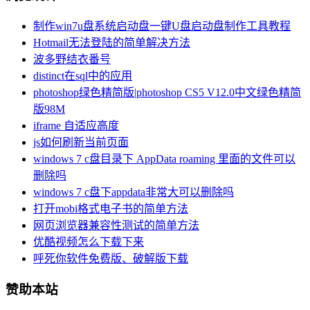
制作win7u盘系统启动盘一键U盘启动盘制作工具教程
Hotmail无法登陆的简单解决方法
波多野结衣番号
distinct在sql中的应用
photoshop绿色精简版|photoshop CS5 V12.0中文绿色精简
版98M
iframe 自适应高度
js如何刷新当前页面
windows 7 c盘目录下 AppData roaming 里面的文件可以
删除吗
windows 7 c盘下appdata非常大可以删除吗
打开mobi格式电子书的简单方法
网页浏览器兼容性测试的简单方法
优酷视频怎么下载下来
呼死你软件免费版、破解版下载
赞助本站