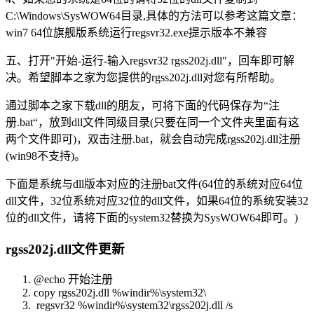
C:\Windows\SysWOW64目录,具体的方法可以参考这篇文章：
win7 64位旗舰版系统运行regsvr32.exe提示版本不兼容
五、打开"开始-运行-输入regsvr32 rgss202j.dll"，回车即可解
决。希望脚本之家为您提供的rgss202j.dll对您有所帮助。
通过脚本之家下载dll的朋友，可将下面的代码保存为“注
册.bat“，放到dll文件同级目录(只要在同一个文件夹里面有这
两个文件即可)，双击注册.bat，就会自动完成rgss202j.dll注册
(win98不支持)。
下面是系统与dll版本对应的注册bat文件(64位的系统对应64位
dll文件，32位系统对应32位的dll文件，如果64位的系统安装32
位的dll文件，请将下面的system32替换为SysWOW64即可。)
rgss202j.dll文件更新
@echo 开始注册
copy rgss202j.dll %windir%\system32\
regsvr32 %windir%\system32\rgss202j.dll /s