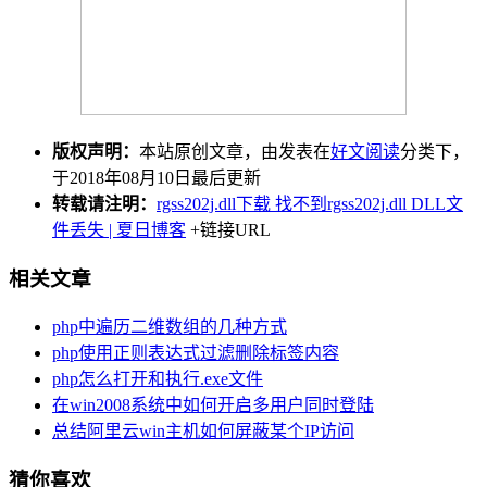
版权声明：
本站原创文章，由发表在
好文阅读
分类下，
于2018年08月10日最后更新
转载请注明：
rgss202j.dll下载 找不到rgss202j.dll DLL文
件丢失 | 夏日博客
+链接URL
相关文章
php中遍历二维数组的几种方式
php使用正则表达式过滤删除标签内容
php怎么打开和执行.exe文件
在win2008系统中如何开启多用户同时登陆
总结阿里云win主机如何屏蔽某个IP访问
猜你喜欢