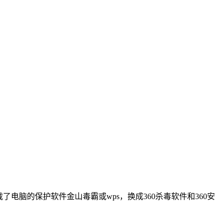
再狠点，卸载了电脑的保护软件金山毒霸或wps，换成360杀毒软件和360安