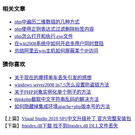
相关文章
php中遍历二维数组的几种方式
php使用正则表达式过滤删除标签内容
php怎么打开和执行.exe文件
在win2008系统中如何开启多用户同时登陆
总结阿里云win主机如何屏蔽某个IP访问
猜你喜欢
关于现在的摩拜单车丢失引发的感想
windows server2008 iis7.5怎么设置防盗链方法
关于PHP对象实例化单个例子的方法
thinkphp截取中文字符串乱码的解决方法
如何隐藏掉集成环境apache+php版本号的方法
【上篇】
Visual Studio 2010 SP1中文升级补丁 官方完整安装包
【下篇】
fmodex.dll下载 找不到fmodex.dll DLL文件丢失