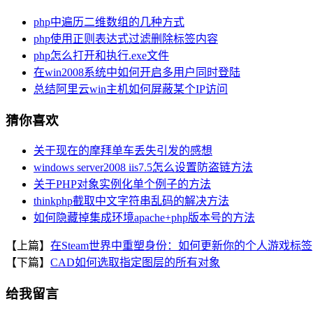
php中遍历二维数组的几种方式
php使用正则表达式过滤删除标签内容
php怎么打开和执行.exe文件
在win2008系统中如何开启多用户同时登陆
总结阿里云win主机如何屏蔽某个IP访问
猜你喜欢
关于现在的摩拜单车丢失引发的感想
windows server2008 iis7.5怎么设置防盗链方法
关于PHP对象实例化单个例子的方法
thinkphp截取中文字符串乱码的解决方法
如何隐藏掉集成环境apache+php版本号的方法
【上篇】
在Steam世界中重塑身份：如何更新你的个人游戏标签
【下篇】
CAD如何选取指定图层的所有对象
给我留言