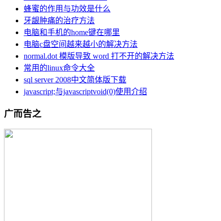
蜂蜜的作用与功效是什么
牙龈肿痛的治疗方法
电脑和手机的home键在哪里
电脑c盘空间越来越小的解决方法
normal.dot 模版导致 word 打不开的解决方法
常用的linux命令大全
sql server 2008中文简体版下载
javascript;与javascriptvoid(0)使用介绍
广而告之