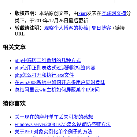
版权声明：
本站原创文章，由
xiari
发表在
互联网文摘
分
类下，于2013年12月26日最后更新
转载请注明：
观察个人博客的投稿 | 夏日博客
+链接
URL
相关文章
php中遍历二维数组的几种方式
php使用正则表达式过滤删除标签内容
php怎么打开和执行.exe文件
在win2008系统中如何开启多用户同时登陆
总结阿里云win主机如何屏蔽某个IP访问
猜你喜欢
关于现在的摩拜单车丢失引发的感想
windows server2008 iis7.5怎么设置防盗链方法
关于PHP对象实例化单个例子的方法