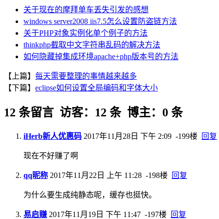
关于现在的摩拜单车丢失引发的感想
windows server2008 iis7.5怎么设置防盗链方法
关于PHP对象实例化单个例子的方法
thinkphp截取中文字符串乱码的解决方法
如何隐藏掉集成环境apache+php版本号的方法
【上篇】
每天需要整理的事情越来越多
【下篇】
eclipse如何设置全局编码和字体大小
12 条留言 访客：12 条 博主：0 条
iHerb新人优惠码
2017年11月28日 下午 2:09
-199楼
回复
现在不好赚了啊
qq昵称
2017年11月22日 上午 11:28
-198楼
回复
为什么要生成纯静态呢，缓存也挺快。
易启赚
2017年11月19日 下午 11:47
-197楼
回复