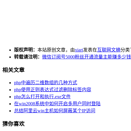
版权声明：
本站原创文章，由
xiari
发表在
互联网文摘
分类
转载请注明：
微信订阅号5000粉丝开通流量主能赚多少钱 
相关文章
php中遍历二维数组的几种方式
php使用正则表达式过滤删除标签内容
php怎么打开和执行.exe文件
在win2008系统中如何开启多用户同时登陆
总结阿里云win主机如何屏蔽某个IP访问
猜你喜欢