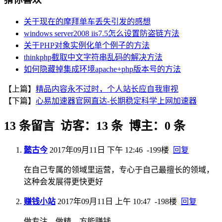
关于现在的摩拜单车丢失引发的感想
windows server2008 iis7.5怎么设置防盗链方法
关于PHP对象实例化单个例子的方法
thinkphp截取中文字符串乱码的解决方法
如何隐藏掉集成环境apache+php版本号的方法
【上篇】
精品内容永不过时，个人站长应自我审视
【下篇】
心易加速器官网直达-长期稳定科学上网加速器
13 条留言 访客：13 条 博主：0 条
懿古今
2017年09月11日 下午 12:46
-199楼
回复
在自己专属的领域里运营，专心于自己最擅长的领域，
这种会发展得更快更好
赚钱小站
2017年09月11日 上午 10:47
-198楼
回复
做专注，做精。方能赚钱。