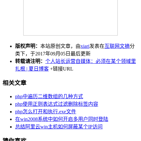
版权声明：
本站原创文章，由
xiari
发表在
互联网文摘
分
类下，于2017年09月05日最后更新
转载请注明：
个人站长运营自媒体：必须在某个领域里
扎根 | 夏日博客
+链接URL
相关文章
php中遍历二维数组的几种方式
php使用正则表达式过滤删除标签内容
php怎么打开和执行.exe文件
在win2008系统中如何开启多用户同时登陆
总结阿里云win主机如何屏蔽某个IP访问
猜你喜欢