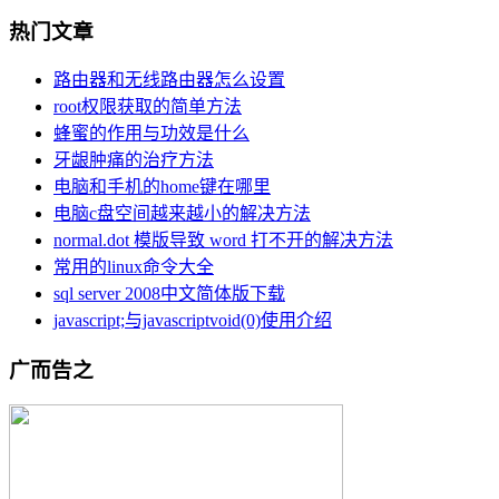
热门文章
路由器和无线路由器怎么设置
root权限获取的简单方法
蜂蜜的作用与功效是什么
牙龈肿痛的治疗方法
电脑和手机的home键在哪里
电脑c盘空间越来越小的解决方法
normal.dot 模版导致 word 打不开的解决方法
常用的linux命令大全
sql server 2008中文简体版下载
javascript;与javascriptvoid(0)使用介绍
广而告之