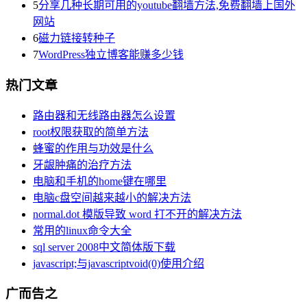
5
分享几种长期可用的youtube翻墙方法,免费翻墙上国外
网站
6
磁力链接转种子
7
WordPress独立博客能赚多少钱
热门文章
路由器和无线路由器怎么设置
root权限获取的简单方法
蜂蜜的作用与功效是什么
牙龈肿痛的治疗方法
电脑和手机的home键在哪里
电脑c盘空间越来越小的解决方法
normal.dot 模版导致 word 打不开的解决方法
常用的linux命令大全
sql server 2008中文简体版下载
javascript;与javascriptvoid(0)使用介绍
广而告之