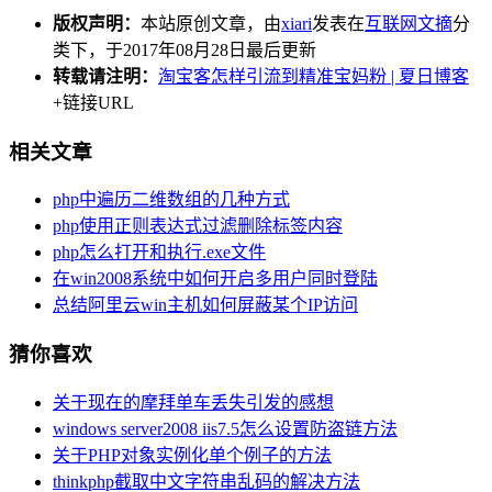
版权声明：
本站原创文章，由
xiari
发表在
互联网文摘
分
类下，于2017年08月28日最后更新
转载请注明：
淘宝客怎样引流到精准宝妈粉 | 夏日博客
+链接URL
相关文章
php中遍历二维数组的几种方式
php使用正则表达式过滤删除标签内容
php怎么打开和执行.exe文件
在win2008系统中如何开启多用户同时登陆
总结阿里云win主机如何屏蔽某个IP访问
猜你喜欢
关于现在的摩拜单车丢失引发的感想
windows server2008 iis7.5怎么设置防盗链方法
关于PHP对象实例化单个例子的方法
thinkphp截取中文字符串乱码的解决方法