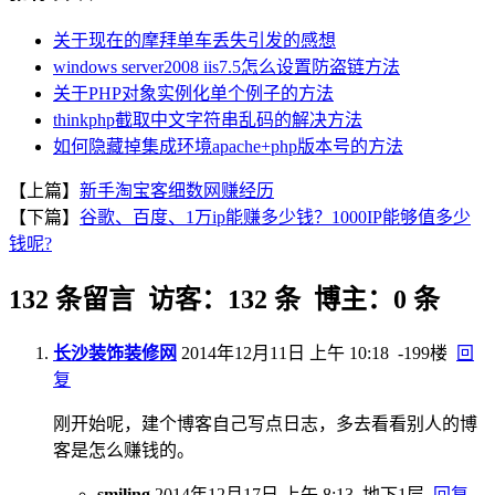
关于现在的摩拜单车丢失引发的感想
windows server2008 iis7.5怎么设置防盗链方法
关于PHP对象实例化单个例子的方法
thinkphp截取中文字符串乱码的解决方法
如何隐藏掉集成环境apache+php版本号的方法
【上篇】
新手淘宝客细数网赚经历
【下篇】
谷歌、百度、1万ip能赚多少钱？1000IP能够值多少
钱呢?
132 条留言 访客：132 条 博主：0 条
长沙装饰装修网
2014年12月11日 上午 10:18
-199楼
回
复
刚开始呢，建个博客自己写点日志，多去看看别人的博
客是怎么赚钱的。
smiling
2014年12月17日 上午 8:13
地下1层
回复