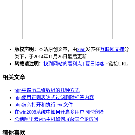
版权声明：
本站原创文章，由
xiari
发表在
互联网文摘
分
类下，于2014年11月26日最后更新
转载请注明：
找到网站的赢利点 | 夏日博客
+链接URL
相关文章
php中遍历二维数组的几种方式
php使用正则表达式过滤删除标签内容
php怎么打开和执行.exe文件
在win2008系统中如何开启多用户同时登陆
总结阿里云win主机如何屏蔽某个IP访问
猜你喜欢