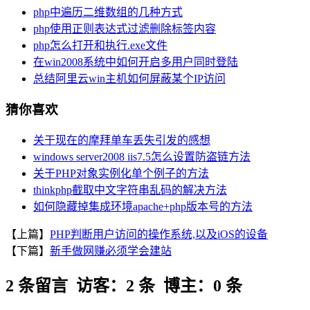
php中遍历二维数组的几种方式
php使用正则表达式过滤删除标签内容
php怎么打开和执行.exe文件
在win2008系统中如何开启多用户同时登陆
总结阿里云win主机如何屏蔽某个IP访问
猜你喜欢
关于现在的摩拜单车丢失引发的感想
windows server2008 iis7.5怎么设置防盗链方法
关于PHP对象实例化单个例子的方法
thinkphp截取中文字符串乱码的解决方法
如何隐藏掉集成环境apache+php版本号的方法
【上篇】
PHP判断用户访问的操作系统,以及iOS的设备
【下篇】
新手做网赚必须学会建站
2 条留言 访客：2 条 博主：0 条