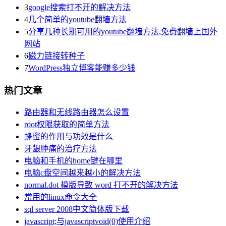
3
google搜索打不开的解决方法
4
几个简单的youtube翻墙方法
5
分享几种长期可用的youtube翻墙方法,免费翻墙上国外
网站
6
磁力链接转种子
7
WordPress独立博客能赚多少钱
热门文章
路由器和无线路由器怎么设置
root权限获取的简单方法
蜂蜜的作用与功效是什么
牙龈肿痛的治疗方法
电脑和手机的home键在哪里
电脑c盘空间越来越小的解决方法
normal.dot 模版导致 word 打不开的解决方法
常用的linux命令大全
sql server 2008中文简体版下载
javascript;与javascriptvoid(0)使用介绍