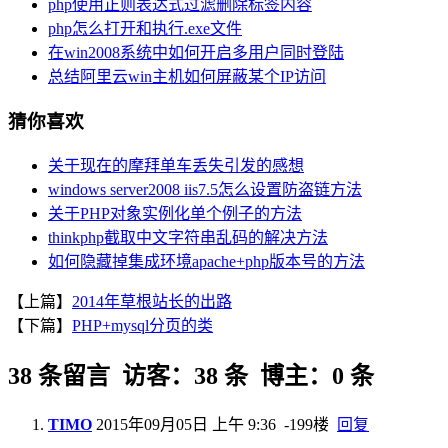
php使用正则表达式过滤删除标签内容
php怎么打开和执行.exe文件
在win2008系统中如何开启多用户同时登陆
总结阿里云win主机如何屏蔽某个IP访问
猜你喜欢
关于现在的摩拜单车丢失引发的感想
windows server2008 iis7.5怎么设置防盗链方法
关于PHP对象实例化单个例子的方法
thinkphp截取中文字符串乱码的解决方法
如何隐藏掉集成环境apache+php版本号的方法
【上篇】
2014年草根站长的出路
【下篇】
PHP+mysql分页的类
38 条留言 访客：38 条 博主：0 条
TIMO
2015年09月05日 上午 9:36
-199楼
回复