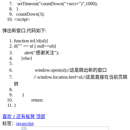
setTimeout(
"countDown("
+secs+
")"
,1000);
}
countDown(3);
</script>
弹出新窗口,代码如下:
function
toUrl(ul){
if
(
""
== ul ||
null
==ul){
alert(
"感谢关注"
);
}
else
{
window.open(ul);
//这是跳出新的窗口
// window.location.href=ul;//这是直接在当前页跳
转
}
return
;
}
喜欢
1
还有板凳
顶部
标签：
javascript