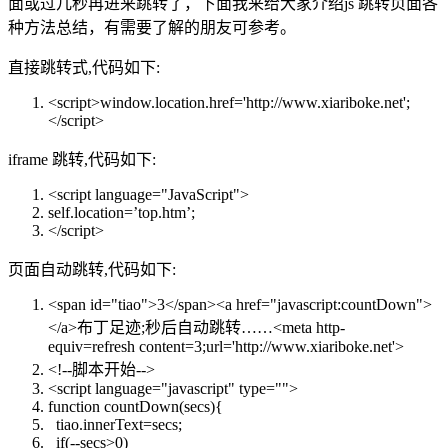
面或过几秒再进来跳转了，下面我来给大家介绍js 跳转页面各
种方法总结，有需要了解的朋友可参考。
直接跳转式,代码如下:
<script>window.location.href='http:
//www.xiariboke.net';
</script>
iframe 跳转,代码如下:
<script language=
"JavaScript"
>
self.location=’top.htm’;
</script>
页面自动跳转,代码如下:
<span id=
"tiao"
>3</span><a href=
"javascript:countDown"
>
</a>布丁足迹;秒后自动跳转……<meta http-
equiv=refresh content=3;url='http:
//www.xiariboke.net'>
<!--脚本开始-->
<script language=
"javascript"
type=
""
>
function
countDown(secs){
tiao.innerText=secs;
if
(--secs>0)