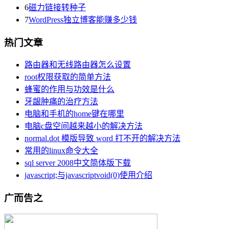
6
磁力链接转种子
7
WordPress独立博客能赚多少钱
热门文章
路由器和无线路由器怎么设置
root权限获取的简单方法
蜂蜜的作用与功效是什么
牙龈肿痛的治疗方法
电脑和手机的home键在哪里
电脑c盘空间越来越小的解决方法
normal.dot 模版导致 word 打不开的解决方法
常用的linux命令大全
sql server 2008中文简体版下载
javascript;与javascriptvoid(0)使用介绍
广而告之