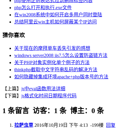
php使用正则表达式过滤删除标签内容
php怎么打开和执行.exe文件
在win2008系统中如何开启多用户同时登陆
总结阿里云win主机如何屏蔽某个IP访问
猜你喜欢
关于现在的摩拜单车丢失引发的感想
windows server2008 iis7.5怎么设置防盗链方法
关于PHP对象实例化单个例子的方法
thinkphp截取中文字符串乱码的解决方法
如何隐藏掉集成环境apache+php版本号的方法
【上篇】
js中eval函数用法详细
【下篇】
js格式化时间日期程序代码
1 条留言 访客：1 条 博主：0 条
拉萨虫草
2016年10月19日 下午 4:13
-199楼
回复