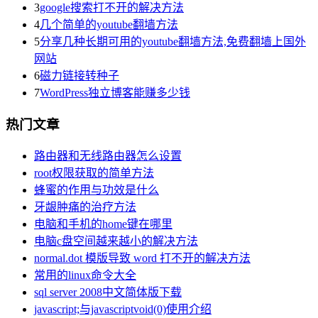
3
google搜索打不开的解决方法
4
几个简单的youtube翻墙方法
5
分享几种长期可用的youtube翻墙方法,免费翻墙上国外
网站
6
磁力链接转种子
7
WordPress独立博客能赚多少钱
热门文章
路由器和无线路由器怎么设置
root权限获取的简单方法
蜂蜜的作用与功效是什么
牙龈肿痛的治疗方法
电脑和手机的home键在哪里
电脑c盘空间越来越小的解决方法
normal.dot 模版导致 word 打不开的解决方法
常用的linux命令大全
sql server 2008中文简体版下载
javascript;与javascriptvoid(0)使用介绍