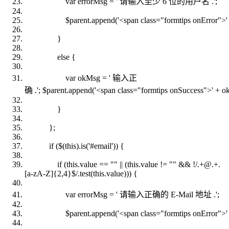
var
errorMsg = ' 请输入至少 6 位的用户名 .';
$parent.append('<span
class
=
"formtips onError"
>'
}
else
{
var
okMsg = ' 输入正
确 .'; $parent.append('<span
class
=
"formtips onSuccess"
>' + o
}
};
if
($(
this
).is('#email')) {
if
(
this
.value ==
""
|| (
this
.value !=
""
&& !/.+@.+.
[a-zA-Z]{2,4}$/.test(
this
.value))) {
var
errorMsg = ' 请输入正确的 E-Mail 地址 .';
$parent.append('<span
class
=
"formtips onError"
>'