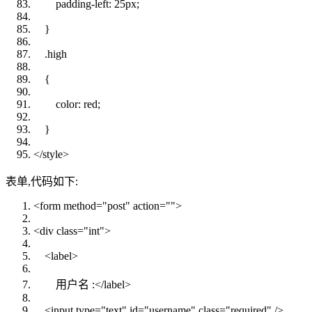
padding-left
:
25px
;
}
.
high
{
color
:
red
;
}
</style>
表单,代码如下:
<
form
method
=
"post"
action
=
""
>
<
div
class
=
"int"
>
<
label
>
用户名 :
</
label
>
<
input
type
=
"text"
id
=
"username"
class
=
"required"
/>