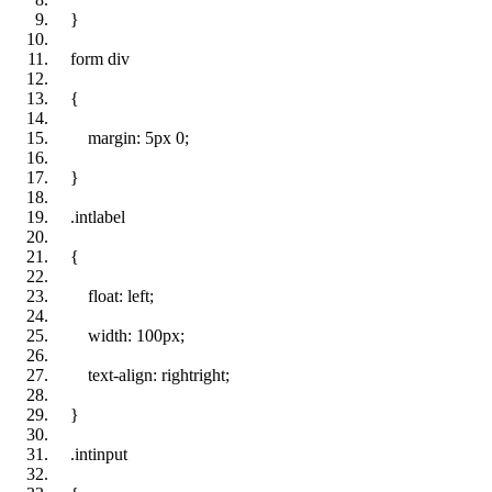
}
form div
{
margin
:
5px
0;
}
.intlabel
{
float
:
left
;
width
:
100px
;
text-align
:
right
right
;
}
.intinput