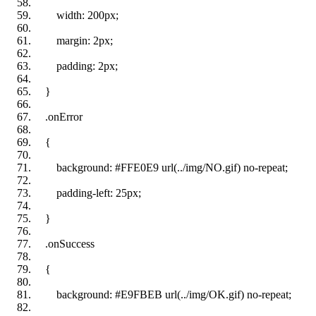
width
:
200px
;
margin
:
2px
;
padding
:
2px
;
}
.onError
{
background
:
#FFE0E9
url
(../img/NO.gif)
no-repeat
;
padding-left
:
25px
;
}
.onSuccess
{
background
:
#E9FBEB
url
(../img/OK.gif)
no-repeat
;