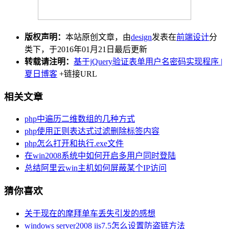
版权声明：
本站原创文章，由
design
发表在
前端设计
分
类下，于2016年01月21日最后更新
转载请注明：
基于jQuery验证表单用户名密码实现程序 |
夏日博客
+链接URL
相关文章
php中遍历二维数组的几种方式
php使用正则表达式过滤删除标签内容
php怎么打开和执行.exe文件
在win2008系统中如何开启多用户同时登陆
总结阿里云win主机如何屏蔽某个IP访问
猜你喜欢
关于现在的摩拜单车丢失引发的感想
windows server2008 iis7.5怎么设置防盗链方法