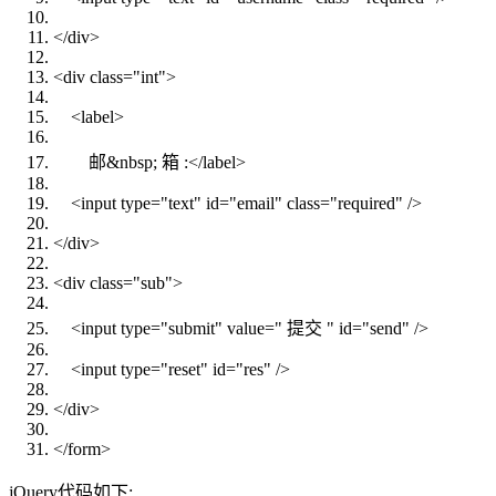
</
div
>
<
div
class
=
"int"
>
<
label
>
邮&nbsp; 箱 :
</
label
>
<
input
type
=
"text"
id
=
"email"
class
=
"required"
/>
</
div
>
<
div
class
=
"sub"
>
<
input
type
=
"submit"
value
=
" 提交 "
id
=
"send"
/>
<
input
type
=
"reset"
id
=
"res"
/>
</
div
>
</
form
>
jQuery代码如下: