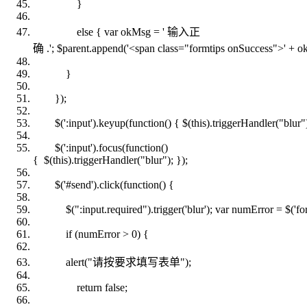
}
else
{
var
okMsg = ' 输入正
确 .'; $parent.append('<span
class
=
"formtips onSuccess"
>' + o
}
});
$(':input').keyup(
function
() { $(
this
).triggerHandler(
"blur"
$(':input').focus(
function
()
{ $(
this
).triggerHandler(
"blur"
); });
$('#send').click(
function
() {
$(
":input.required"
).trigger('blur');
var
numError = $('for
if
(numError > 0) {
alert(
"请按要求填写表单"
);
return
false
;