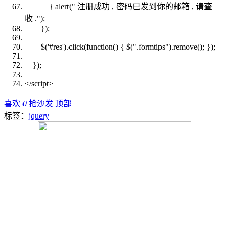
} alert(
" 注册成功 , 密码已发到你的邮箱 , 请查
收 ."
);
});
$('#res').click(
function
() { $(
".formtips"
).remove(); });
});
</script>
喜欢
0
抢沙发
顶部
标签：
jquery