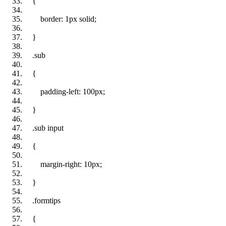
{
border
:
1px
solid
;
}
.
sub
{
padding-left
:
100px
;
}
.
sub
input
{
margin-right
:
10px
;
}
.formtips
{