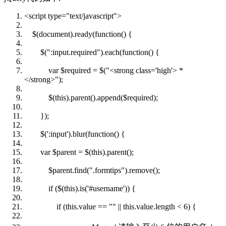
<script type=
"text/javascript"
>
$(document).ready(
function
() {
$(
":input.required"
).each(
function
() {
var
$required = $(
"<strong class='high'> *
</strong>"
);
$(
this
).parent().append($required);
});
$(':input').blur(
function
() {
var
$parent = $(
this
).parent();
$parent.find(
".formtips"
).remove();
if
($(
this
).is('#username')) {
if
(
this
.value ==
""
||
this
.value.length < 6) {