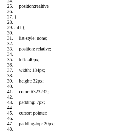
position
:realtive
}
.ul li{
list-style
:
none
;
position
:
relative
;
left
: -
40px
;
width
:
184px
;
height
:
32px
;
color
:
#323232
;
padding
:
7px
;
cursor
:
pointer
;
padding-top
:
20px
;