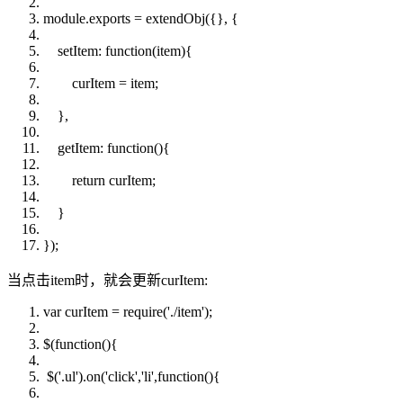
module.exports = extendObj({}, {
setItem:
function
(item){
curItem = item;
},
getItem:
function
(){
return
curItem;
}
});
当点击item时，就会更新curItem:
var
curItem = require('./item');
$(
function
(){
$('.ul').on('click','li',
function
(){