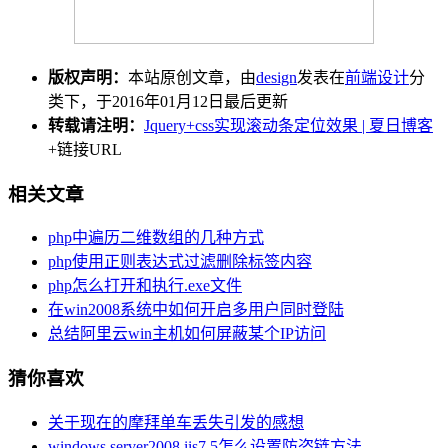
版权声明：
本站原创文章，由
design
发表在
前端设计
分
类下，于2016年01月12日最后更新
转载请注明：
Jquery+css实现滚动条定位效果 | 夏日博客
+链接URL
相关文章
php中遍历二维数组的几种方式
php使用正则表达式过滤删除标签内容
php怎么打开和执行.exe文件
在win2008系统中如何开启多用户同时登陆
总结阿里云win主机如何屏蔽某个IP访问
猜你喜欢
关于现在的摩拜单车丢失引发的感想
windows server2008 iis7.5怎么设置防盗链方法