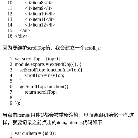
<
li
>
item8
</
li
>
<
li
>
item9
</
li
>
<
li
>
item10
</
li
>
<
li
>
item11
</
li
>
<
li
>
item12
</
li
>
</
ul
>
</
div
>
因为要维护scrollTop值，我会建立一个scroll.js:
var
scrollTop = {top:0}
module.exports = extendObj({}, {
setScrollTop:
function
(navTop){
scrollTop = navTop;
},
getScrollTop:
function
(){
return
scrollTop;
}
});
当点击item而组件U都会被重新渲染，界面会跟初始化一样,这
样，就要记录之前点击的item。item.js代码如下:
var
curItem = {id:0};