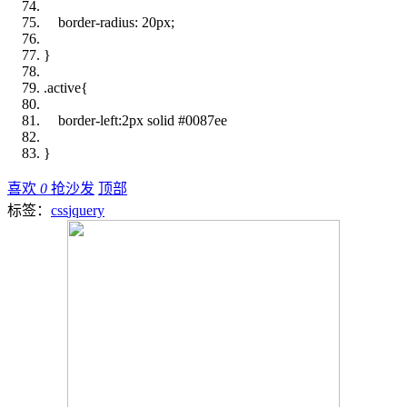
border
-radius:
20px
;
}
.active{
border-left
:
2px
solid
#0087ee
}
喜欢
0
抢沙发
顶部
标签：
css
jquery