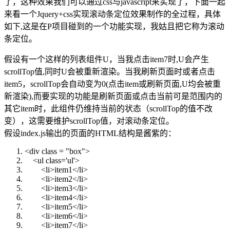
了，这种效果我们可以通过css与javascript来实现了，下面一起
来看一个Jquery+css实现滚动条定位效果制作的全过程，具体
如下,这是在P项目碰到的一个功能实现，我姑且把它称为滚动
条定位。
假设有一个这样的列表组件U，当我点击item7时,U会产生
scrollTop值,同时U会被重新渲染。当我刷新页面时或者点击
item5，scrollTop会自动变为0(点击item或刷新页面,U均会被重
新渲染),而要实现的功能是刷新页面或点击当前可是范围内的
其它item时，此组件仍维持当前的状态（scrollTop的值不改
变），这需要维护scrollTop值，对滚动条定位。
假设index.js输出的页面的HTML结构是酱紫的：
<
div
class
=
"box"
>
<
ul
class
=
'ul'
>
<
li
>
item1
</
li
>
<
li
>
item2
</
li
>
<
li
>
item3
</
li
>
<
li
>
item4
</
li
>
<
li
>
item5
</
li
>
<
li
>
item6
</
li
>
<
li
>
item7
</
li
>