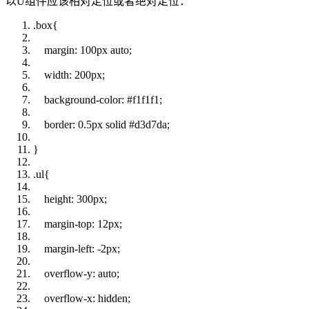
以U组件应该相对定位或者绝对定位：
.box{
margin
:
100px
auto
;
width
:
200px
;
background-color
:
#f1f1f1
;
border
: 0.
5px
solid
#d3d7da
;
}
.ul{
height
:
300px
;
margin-top
:
12px
;
margin-left
: -
2px
;
overflow
-y:
auto
;
overflow
-x:
hidden
;