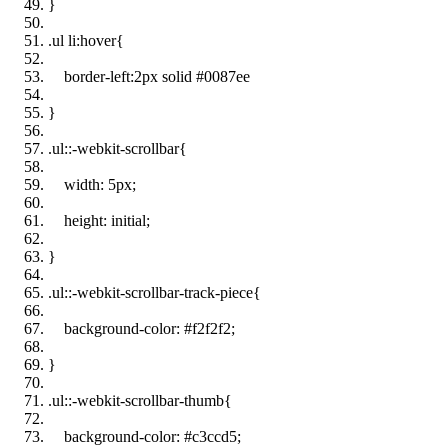
}
.ul li:hover{
border-left
:
2px
solid
#0087ee
}
.ul::-webkit-scrollbar{
width
:
5px
;
height
: initial;
}
.ul::-webkit-scrollbar-track-piece{
background-color
:
#f2f2f2
;
}
.ul::-webkit-scrollbar-thumb{
background-color
:
#c3ccd5
;