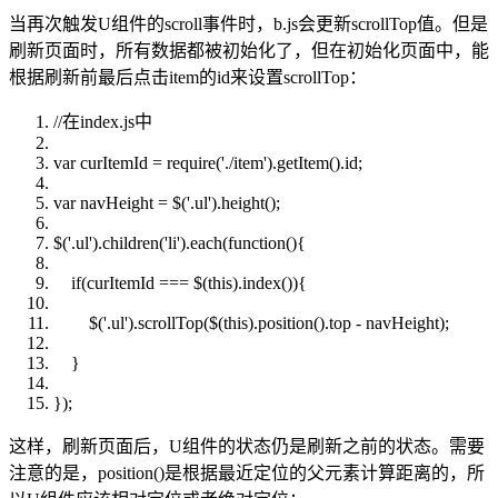
当再次触发U组件的scroll事件时，b.js会更新scrollTop值。但是
刷新页面时，所有数据都被初始化了，但在初始化页面中，能
根据刷新前最后点击item的id来设置scrollTop：
//在index.js中
var
curItemId = require('./item').getItem().id;
var
navHeight = $('.ul').height();
$('.ul').children('li').each(
function
(){
if
(curItemId === $(
this
).index()){
$('.ul').scrollTop($(
this
).position().top - navHeight);
}
});
这样，刷新页面后，U组件的状态仍是刷新之前的状态。需要
注意的是，position()是根据最近定位的父元素计算距离的，所