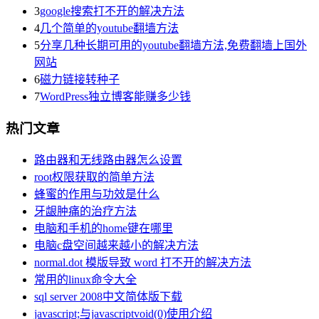
3
google搜索打不开的解决方法
4
几个简单的youtube翻墙方法
5
分享几种长期可用的youtube翻墙方法,免费翻墙上国外
网站
6
磁力链接转种子
7
WordPress独立博客能赚多少钱
热门文章
路由器和无线路由器怎么设置
root权限获取的简单方法
蜂蜜的作用与功效是什么
牙龈肿痛的治疗方法
电脑和手机的home键在哪里
电脑c盘空间越来越小的解决方法
normal.dot 模版导致 word 打不开的解决方法
常用的linux命令大全
sql server 2008中文简体版下载
javascript;与javascriptvoid(0)使用介绍