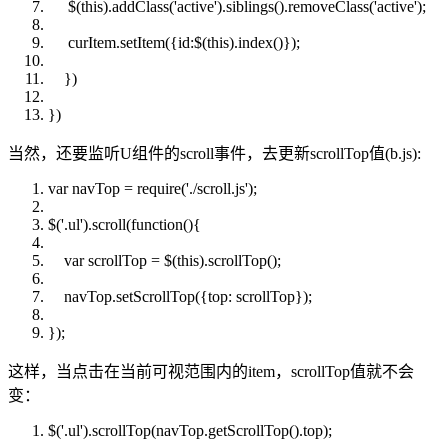
$(
this
).addClass('active').siblings().removeClass('active');
curItem.setItem({id:$(
this
).index()});
})
})
当然，还要监听U组件的scroll事件，去更新scrollTop值(b.js):
var
navTop = require('./scroll.js');
$('.ul').scroll(
function
(){
var
scrollTop = $(
this
).scrollTop();
navTop.setScrollTop({top: scrollTop});
});
这样，当点击在当前可视范围内的item，scrollTop值就不会
变：
$('.ul').scrollTop(navTop.getScrollTop().top);