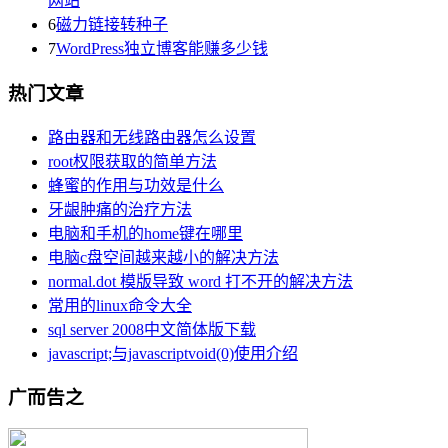
网站
6
磁力链接转种子
7
WordPress独立博客能赚多少钱
热门文章
路由器和无线路由器怎么设置
root权限获取的简单方法
蜂蜜的作用与功效是什么
牙龈肿痛的治疗方法
电脑和手机的home键在哪里
电脑c盘空间越来越小的解决方法
normal.dot 模版导致 word 打不开的解决方法
常用的linux命令大全
sql server 2008中文简体版下载
javascript;与javascriptvoid(0)使用介绍
广而告之